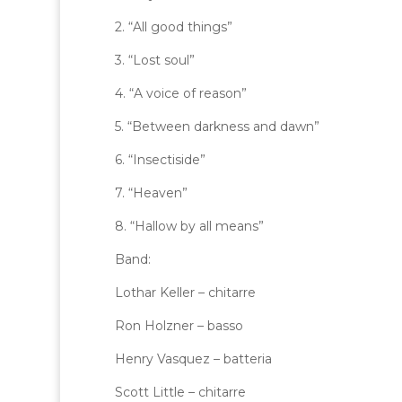
2. “All good things”
3. “Lost soul”
4. “A voice of reason”
5. “Between darkness and dawn”
6. “Insectiside”
7. “Heaven”
8. “Hallow by all means”
Band:
Lothar Keller – chitarre
Ron Holzner – basso
Henry Vasquez – batteria
Scott Little – chitarre