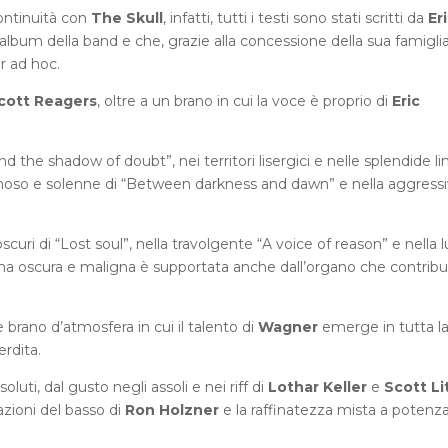
continuità con
The Skull
, infatti, tutti i testi sono stati scritti da
Er
album della band e che, grazie alla concessione della sua famiglia
r ad hoc.
cott Reagers
, oltre a un brano in cui la voce è proprio di
Eric
d the shadow of doubt”, nei territori lisergici e nelle splendide li
scinoso e solenne di “Between darkness and dawn” e nella aggressi
oscuri di “Lost soul”, nella travolgente “A voice of reason” e nella 
nima oscura e maligna è supportata anche dall’organo che contribu
rano d’atmosfera in cui il talento di
Wagner
emerge in tutta la
rdita.
oluti, dal gusto negli assoli e nei riff di
Lothar Keller
e
Scott Li
azioni del basso di
Ron Holzner
e la raffinatezza mista a potenza