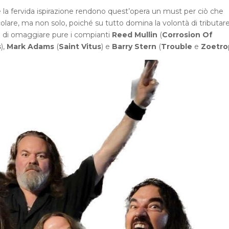
a e la fervida ispirazione rendono quest’opera un must per ciò che
icolare, ma non solo, poiché su tutto domina la volontà di tributar
 e di omaggiare pure i compianti
Reed Mullin
(
Corrosion Of
s
),
Mark Adams
(
Saint Vitus
) e
Barry Stern
(
Trouble
e
Zoetro