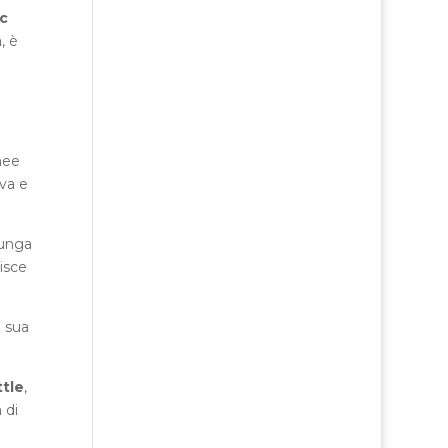
ic
, è
nee
va e
lunga
isce
 sua
ttle
,
 di