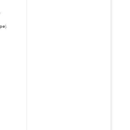
e
pe
).