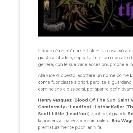
Il doom è un po’ come il blues, la cosa più ar
giusta attitudine, soprattutto in un mercato 
genere, con le sue varie accezioni, proprie e i
Alla luce di questo, adottare un nome come
L
come fuoriclasse a priori, però, se si guardan
cominciano a dissiparsi, per sparire definitiva
Henry Vasquez
(
Blood Of The Sun
,
Saint 
Comformity
e
Leadfoot
),
Lothar Keller
(
Th
Scott
Little
(
Leadfoot
) e, infine, il grande
Sc
la presenza materiale e spirituale di
Eric Wag
prematuramente pochi anni fa.