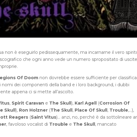
dua non è eseguirlo pedissequamente, ma incarnarne il vero spirito
discografico che ogni anno vede un numero spropositato di uscite
mproprie.
egions Of Doom
non dovrebbe essere sufficiente per classificar
o i nomi dei componenti della band e i loro background, i dubbi
mente appena ci si mette all’ascolto.
Vitus
,
Spirit Caravan
e
The Skull
),
Karl Agell
(
Corrosion Of
e Skull
),
Ron Holzner
(
The Skull
,
Place Of Skull
,
Trouble
,…),
ott Reagers
(
Saint Vitus
)… anzi, no, perché è da sottolineare 
ner
, favoloso vocalist di
Trouble
e
The Skull
, mancato