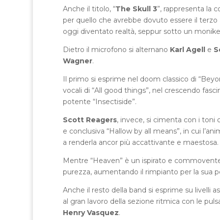
Anche il titolo, “
The Skull 3
”, rappresenta la 
per quello che avrebbe dovuto essere il terzo 
oggi diventato realtà, seppur sotto un monike
Dietro il microfono si alternano
Karl Agell
e
S
Wagner
.
Il primo si esprime nel doom classico di “Beyon
vocali di “All good things”, nel crescendo fa
potente “Insectiside”.
Scott Reagers
, invece, si cimenta con i toni 
e conclusiva “Hallow by all means”, in cui l’a
a renderla ancor più accattivante e maestosa.
Mentre “Heaven” è un ispirato e commovente b
purezza, aumentando il rimpianto per la sua pe
Anche il resto della band si esprime su livelli ass
al gran lavoro della sezione ritmica con le puls
Henry Vasquez
.