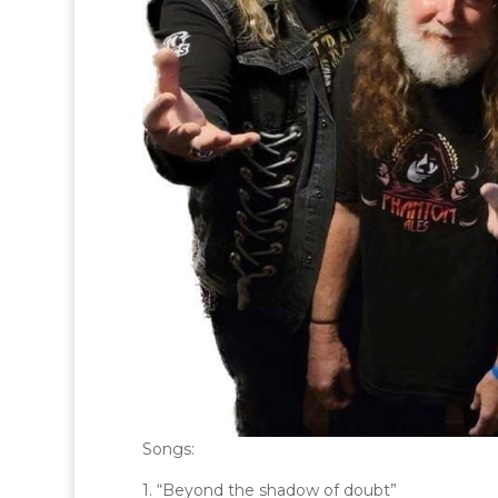
Songs:
1. “Beyond the shadow of doubt”