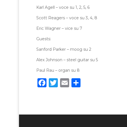
Karl Agell – voce su 1, 2, 5, 6
Scott Reagers – voce su 3, 4, 8
Eric Wagner – vice su 7
Guests:
Sanford Parker – moog su 2
Alex Johnson – steel guitar su 5
Paul Rau – organ su 8
F
T
E
C
a
w
m
o
c
it
ai
n
e
te
l
di
b
r
vi