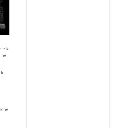
 e la
 nel
li
anche