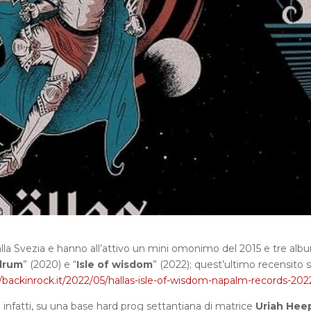
la Svezia e hanno all’attivo un mini omonimo del 2015 e tre alb
drum
” (2020) e “
Isle of wisdom
” (2022); quest’ultimo recensito 
//backinrock.it/2022/05/hallas-isle-of-wisdom-napalm-records-202
; infatti, su una base hard prog settantiana di matrice
Uriah Hee