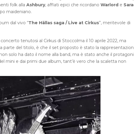
nti folk alla
Ashbury
, afflati epici che ricordano
Warlord
e
Sar
ampo maideniano.
lbum dal vivo “
The Hällas saga / Live at Cirkus
”, meritevole di
o concerto tenutosi al Cirkus di Stoccolma il 10 aprile 2022, ma
a parte del titolo, è che il set proposto è stato la rappresentazio
 non solo ha dato il nome alla band, ma è stato anche il protagoni
i del mini e dai primi due album, tant’è vero che la scaletta non