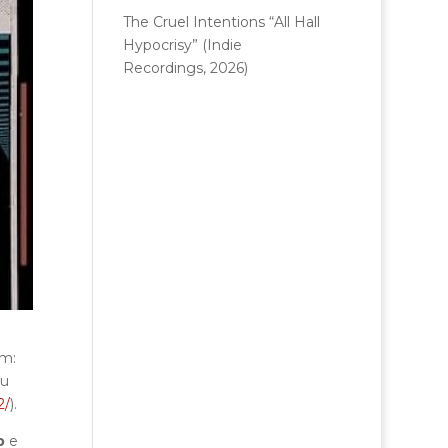
The Cruel Intentions “All Hall
Hypocrisy” (Indie
Recordings, 2026)
um:
su
2/
).
p
e