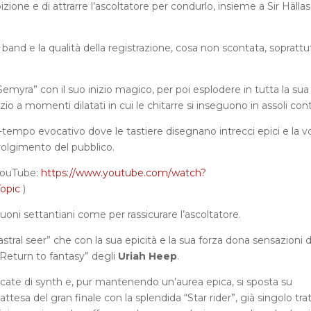
zione e di attrarre l’ascoltatore per condurlo, insieme a Sir Hällas,
 band e la qualità della registrazione, cosa non scontata, soprattu
emyra” con il suo inizio magico, per poi esplodere in tutta la sua
 a momenti dilatati in cui le chitarre si inseguono in assoli cont
tempo evocativo dove le tastiere disegnano intrecci epici e la v
nvolgimento del pubblico.
 YouTube:
https://www.youtube.com/watch?
opic
)
uoni settantiani come per rassicurare l’ascoltatore.
stral seer” che con la sua epicità e la sua forza dona sensazioni d
 “Return to fantasy” degli
Uriah Heep
.
scate di synth e, pur mantenendo un’aurea epica, si sposta su
ttesa del gran finale con la splendida “Star rider”, già singolo tra