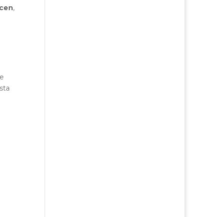
acen
,
ne
sta