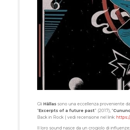
Gli
Hällas
sono una eccellenza proveniente dal
“
Excerpts of a future past
” (2017), “
Cunun
Back in Rock ( vedi recensione nel link:
https:
Il loro sound nasce da un crogiolo di influenze