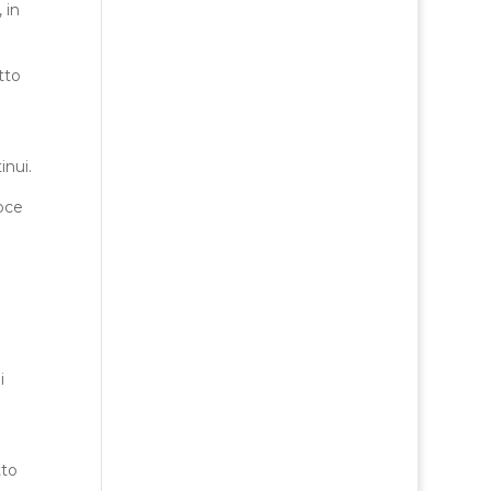
 in
tto
inui.
oce
i
tto