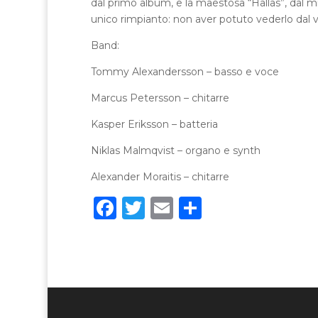
dal primo album, e la maestosa “Hällas”, dal 
unico rimpianto: non aver potuto vederlo dal v
Band:
Tommy Alexandersson – basso e voce
Marcus Petersson – chitarre
Kasper Eriksson – batteria
Niklas Malmqvist – organo e synth
Alexander Moraitis – chitarre
F
T
E
C
a
w
m
o
c
it
ai
n
e
te
l
di
b
r
vi