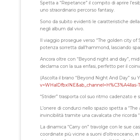
Spetta a “Repetance” il compito di aprire l’esibi
uno straordinario percorso fantasy.
Sono da subito evidenti le caratteristiche della
negli album dal vivo.
Il viaggio prosegue verso “The golden city of S
potenza sorretta dall’hammond, lasciando spazio
Ancora oltre con “Beyond night and day”, mid-
declama con la sua enfasi, perfetto per il coi
(Ascolta il brano “Beyond Night And Day” su
v=WHalDfbxINE&ab_channel=H%C3%A4llas-T
“Strider” trasporta col suo ritmo cadenzato e s
L’onere di condurci nello spazio spetta a “The a
invincibilità tramite una cavalcata che ricorda
La dinamica “Carry on” travolge con le sue ca
coordinate più vicine a suoni d’oltreoceano, in a