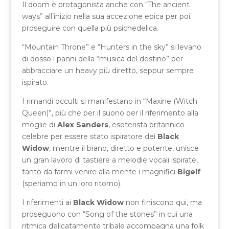
Il doom è protagonista anche con “The ancient
ways” all’inizio nella sua accezione epica per poi
proseguire con quella più psichedelica.
“Mountain Throne” e “Hunters in the sky” si levano
di dosso i panni della “musica del destino” per
abbracciare un heavy più diretto, seppur sempre
ispirato.
I rimandi occulti si manifestano in “Maxine (Witch
Queen)”, più che per il suono per il riferimento alla
moglie di
Alex Sanders
, esoterista britannico
celebre per essere stato ispiratore dei
Black
Widow
, mentre il brano, diretto e potente, unisce
un gran lavoro di tastiere a melodie vocali ispirate,
tanto da farmi venire alla mente i magnifici
Bigelf
(speriamo in un loro ritorno).
I riferimenti ai
Black Widow
non finiscono qui, ma
proseguono con “Song of the stones” in cui una
ritmica delicatamente tribale accompagna una folk