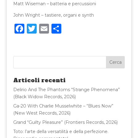
Matt Wiseman – batteria e percussioni
John Wright – tastiere, organi e synth
F
T
E
C
a
w
m
o
c
it
ai
n
e
te
l
di
b
r
vi
o
di
Articoli recenti
o
Delirio And The Phantoms “Strange Phenomena”
k
(Black Widow Records, 2026)
Ga-20 With Charlie Musselwhite – “Blues Now”
(New West Records, 2026)
Grand “Guilty Pleasure” (Frontiers Records, 2026)
Toto: l’arte della versatilità e della perfezione.