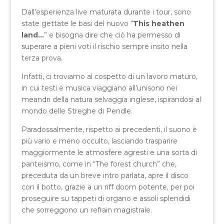
Dall’esperienza live maturata durante i tour, sono
state gettate le basi del nuovo “
This heathen
land…
” e bisogna dire che ciò ha permesso di
superare a pieni voti il rischio sempre insito nella
terza prova.
Infatti, ci troviamo al cospetto di un lavoro maturo,
in cui testi e musica viaggiano all’unisono nei
meandri della natura selvaggia inglese, ispirandosi al
mondo delle Streghe di Pendle.
Paradossalmente, rispetto ai precedenti, il suono è
più vario e meno occulto, lasciando trasparire
maggiormente le atmosfere agresti e una sorta di
panteismo, come in “The forest church” che,
preceduta da un breve intro parlata, apre il disco
con il botto, grazie a un riff doom potente, per poi
proseguire su tappeti di organo e assoli splendidi
che sorreggono un refrain magistrale.