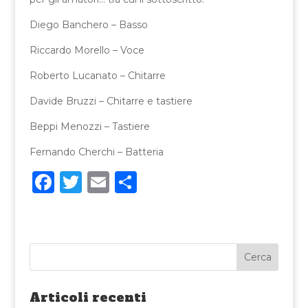
Diego Banchero – Basso
Riccardo Morello – Voce
Roberto Lucanato – Chitarre
Davide Bruzzi – Chitarre e tastiere
Beppi Menozzi – Tastiere
Fernando Cherchi – Batteria
F
T
E
C
a
w
m
o
c
it
ai
n
e
te
l
di
b
r
vi
o
di
Articoli recenti