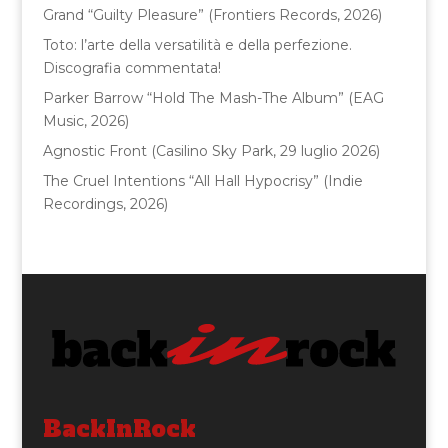
o
Grand “Guilty Pleasure” (Frontiers Records, 2026)
k
Toto: l’arte della versatilità e della perfezione.
Discografia commentata!
Parker Barrow “Hold The Mash-The Album” (EAG
Music, 2026)
Agnostic Front (Casilino Sky Park, 29 luglio 2026)
The Cruel Intentions “All Hall Hypocrisy” (Indie
Recordings, 2026)
BackInRock