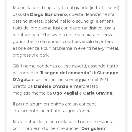
Ma per la band capitanata dal grande (in tutti i sensi)
bassista
Diego Banchero
, questa definizione sta
persino stretta, poiché nel loro sound gli elementi
tipici del prog sono fusi con estrema disinvoltura a
partiture hard’n’heavy e a una marchiata essenza
gotica, tanto da renderli così trasversali da potersi
esibire senza alcun problema in eventi heavy metal,
progressivi o dark.
Già il nome condensa questi aspetti, essendo tratto
dal romanzo “
Il segno del comando
” di
Giuseppe
D’Agata
e dall’omonimo sceneggiato del 1971
diretto da
Daniele D’Anza
e interpretato
magistralmente da
Ugo Pagliai
e
Carla Gravina
.
Il primo album omonimo era un concept
interamente incentrato su quest’opera.
Ma la natura letteraria della band non si è esaurita
con il loro esordio, perché anche “
Der golem
”