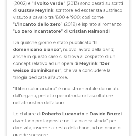
(2002) e “
Il volto verde
” (2013) sono basati su scritti
di
Gustav Meyrink
, scrittore ed esoterista austriaco
vissuto a cavallo tra ‘800 e ‘900; così come
“
L’incanto dello zero
” (2018) è ispirato al romanzo
“
Lo zero incantatore
” di
Cristian Raimondi
.
Da qualche giorno è stato pubblicato “
Il
domenicano bianco
”, nuovo lavoro della band;
anche in questo caso ci si trova al cospetto di un
concept relativo ad un’opera di
Meyrink
, “
Der
weisse dominikaner
”, che va a concludere la
trilogia dedicata all’autore.
“Il libro color cinabro” è uno strumentale dominato
dall’organo, perfetto per introdurre l’ascoltatore
nell’atmosfera dell’album.
Le chitarre di
Roberto Lucanato
e
Davide Bruzzi
diventano protagoniste ne “La bianca strada” per
dare vita, insieme al resto della band, ad un brano di
grande spessore.