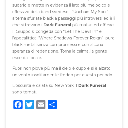
sudario e mette in evidenza il lato più melodico e
riflessivo della band svedese. “Unchain My Soul”
alterna sfuriate black a passaggi più introversi ed è lì
che si trovano i
Dark Funeral
più maturi ed efficaci.
Il Gruppo si congeda con “Let The Devil In” e
l’apocalittica “Where Shadows Forever Reign”, puro
black metal senza compromessi e con alcuna
speranza di redenzione. Torna la calma, la gente
esce dal locale.
Fuori non piove più ma il cielo è cupo e si è alzato
un vento insolitamente freddo per questo periodo.
L’oscurità è calata su New York. I
Dark Funeral
sono tornati.
F
T
E
C
a
w
m
o
c
it
ai
n