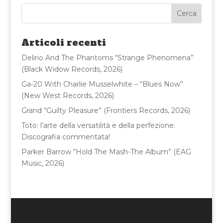
e
te
l
di
b
r
vi
o
di
Articoli recenti
o
Delirio And The Phantoms “Strange Phenomena”
k
(Black Widow Records, 2026)
Ga-20 With Charlie Musselwhite – “Blues Now”
(New West Records, 2026)
Grand “Guilty Pleasure” (Frontiers Records, 2026)
Toto: l’arte della versatilità e della perfezione.
Discografia commentata!
Parker Barrow “Hold The Mash-The Album” (EAG
Music, 2026)