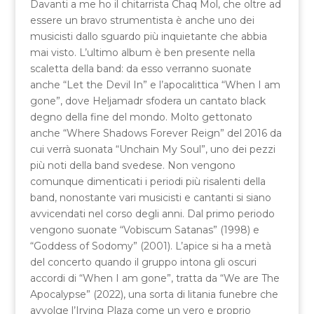
Davanti a me ho il chitarrista Chaq Mol, che oltre ad
essere un bravo strumentista è anche uno dei
musicisti dallo sguardo più inquietante che abbia
mai visto. L’ultimo album è ben presente nella
scaletta della band: da esso verranno suonate
anche “Let the Devil In” e l’apocalittica “When I am
gone”, dove Heljamadr sfodera un cantato black
degno della fine del mondo. Molto gettonato
anche “Where Shadows Forever Reign” del 2016 da
cui verrà suonata “Unchain My Soul”, uno dei pezzi
più noti della band svedese. Non vengono
comunque dimenticati i periodi più risalenti della
band, nonostante vari musicisti e cantanti si siano
avvicendati nel corso degli anni. Dal primo periodo
vengono suonate “Vobiscum Satanas” (1998) e
“Goddess of Sodomy” (2001). L’apice si ha a metà
del concerto quando il gruppo intona gli oscuri
accordi di “When I am gone”, tratta da “We are The
Apocalypse” (2022), una sorta di litania funebre che
avvolge l’Irving Plaza come un vero e proprio