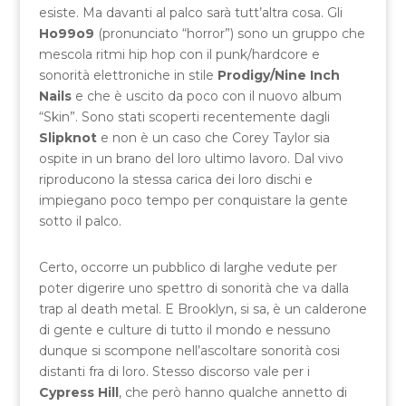
esiste. Ma davanti al palco sarà tutt’altra cosa. Gli
Ho99o9
(pronunciato “horror”) sono un gruppo che
mescola ritmi hip hop con il punk/hardcore e
sonorità elettroniche in stile
Prodigy/Nine Inch
Nails
e che è uscito da poco con il nuovo album
“Skin”. Sono stati scoperti recentemente dagli
Slipknot
e non è un caso che Corey Taylor sia
ospite in un brano del loro ultimo lavoro. Dal vivo
riproducono la stessa carica dei loro dischi e
impiegano poco tempo per conquistare la gente
sotto il palco.
Certo, occorre un pubblico di larghe vedute per
poter digerire uno spettro di sonorità che va dalla
trap al death metal. E Brooklyn, si sa, è un calderone
di gente e culture di tutto il mondo e nessuno
dunque si scompone nell’ascoltare sonorità cosi
distanti fra di loro. Stesso discorso vale per i
Cypress Hill
, che però hanno qualche annetto di