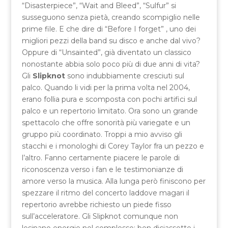
“Disasterpiece”, “Wait and Bleed”, “Sulfur” si
susseguono senza pietà, creando scompiglio nelle
prime file. E che dire di “Before I forget” , uno dei
migliori pezzi della band su disco e anche dal vivo?
Oppure di “Unsainted”, già diventato un classico
nonostante abbia solo poco più di due anni di vita?
Gli
Slipknot
sono indubbiamente cresciuti sul
palco. Quando li vidi per la prima volta nel 2004,
erano follia pura e scomposta con pochi artifici sul
palco e un repertorio limitato. Ora sono un grande
spettacolo che offre sonorità più variegate e un
gruppo più coordinato. Troppi a mio avviso gli
stacchi e i monologhi di Corey Taylor fra un pezzo e
l’altro. Fanno certamente piacere le parole di
riconoscenza verso i fan e le testimonianze di
amore verso la musica. Alla lunga però finiscono per
spezzare il ritmo del concerto laddove magari il
repertorio avrebbe richiesto un piede fisso
sull’acceleratore. Gli Slipknot comunque non