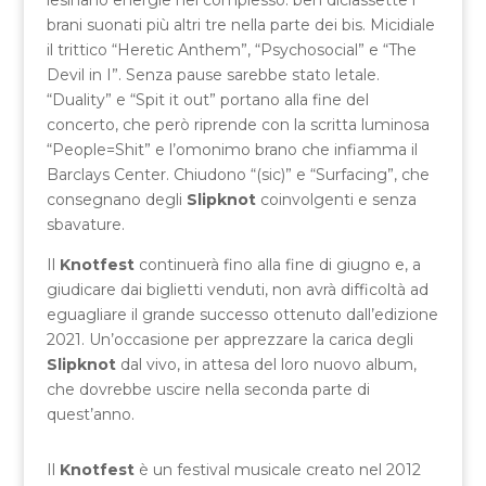
lesinano energie nel complesso: ben diciassette i
brani suonati più altri tre nella parte dei bis. Micidiale
il trittico “Heretic Anthem”, “Psychosocial” e “The
Devil in I”. Senza pause sarebbe stato letale.
“Duality” e “Spit it out” portano alla fine del
concerto, che però riprende con la scritta luminosa
“People=Shit” e l’omonimo brano che infiamma il
Barclays Center. Chiudono “(sic)” e “Surfacing”, che
consegnano degli
Slipknot
coinvolgenti e senza
sbavature.
Il
Knotfest
continuerà fino alla fine di giugno e, a
giudicare dai biglietti venduti, non avrà difficoltà ad
eguagliare il grande successo ottenuto dall’edizione
2021. Un’occasione per apprezzare la carica degli
Slipknot
dal vivo, in attesa del loro nuovo album,
che dovrebbe uscire nella seconda parte di
quest’anno.
Il
Knotfest
è un festival musicale creato nel 2012