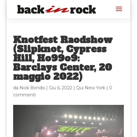
Knotfest Raodshow
(Slipknot, Cypress
Hill, Ho99o9:
Barclays Center, 20
maggio 2022)
da
Nick Bondis
|
Giu 6, 2022
|
Qui New York
|
0
commenti