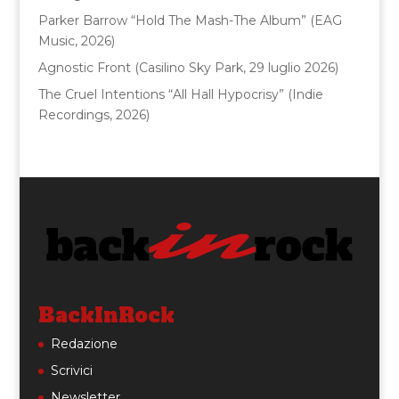
Parker Barrow “Hold The Mash-The Album” (EAG
Music, 2026)
Agnostic Front (Casilino Sky Park, 29 luglio 2026)
The Cruel Intentions “All Hall Hypocrisy” (Indie
Recordings, 2026)
BackInRock
Redazione
Scrivici
Newsletter