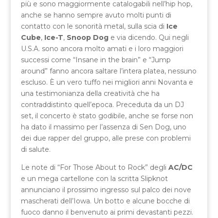
più e sono maggiormente catalogabili nell’hip hop,
anche se hanno sempre avuto molti punti di
contatto con le sonorità metal, sulla scia di
Ice
Cube
,
Ice-T
,
Snoop Dog
e via dicendo. Qui negli
U.S.A. sono ancora molto amati e i loro maggiori
successi come “Insane in the brain” e “Jump
around” fanno ancora saltare l’intera platea, nessuno
escluso. È un vero tuffo nei migliori anni Novanta e
una testimonianza della creatività che ha
contraddistinto quell’epoca. Preceduta da un DJ
set, il concerto è stato godibile, anche se forse non
ha dato il massimo per l’assenza di Sen Dog, uno
dei due rapper del gruppo, alle prese con problemi
di salute.
Le note di “For Those About to Rock” degli
AC/DC
e un mega cartellone con la scritta Slipknot
annunciano il prossimo ingresso sul palco dei nove
mascherati dell’Iowa. Un botto e alcune bocche di
fuoco danno il benvenuto ai primi devastanti pezzi.