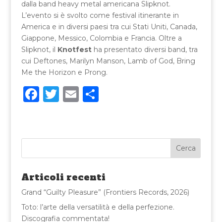
dalla band heavy metal americana Slipknot.
L’evento si è svolto come festival itinerante in
America e in diversi paesi tra cui Stati Uniti, Canada,
Giappone, Messico, Colombia e Francia. Oltre a
Slipknot, il
Knotfest
ha presentato diversi band, tra
cui Deftones, Marilyn Manson, Lamb of God, Bring
Me the Horizon e Prong.
F
T
E
C
a
w
m
o
c
it
ai
n
e
te
l
di
b
r
vi
o
di
Articoli recenti
o
Grand “Guilty Pleasure” (Frontiers Records, 2026)
k
Toto: l’arte della versatilità e della perfezione.
Discografia commentata!