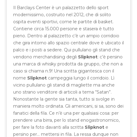
Il Barclays Center è un palazzetto dello sport
modernissimo, costruito nel 2012, che di solito
ospita eventi sportivi, come le partite di basket.
Contiene circa 15.000 persone e stasera è tutto
pieno. Dentro al palazzetto c’è un ampio corridoio
che gira intorno allo spazio centrale dove è ubicato il
palco e i posti a sedere. Qui pullulano gli stand che
vendono merchandising degli
Slipknot
: c’è persino
una marca di whisky prodotta da gruppo, che non a
caso si chiama n.9! Una scritta gigantesca con il
nome
Slipknot
campeggia lungo il corridoio. Lì
vicino pullulano gli stand di magliette ma anche
uno strano venditore di articoli a tema “Satan”.
Nonostante la gente sia tanta, tutto si svolge in
maniera molto ordinata. Gli americani, si sa, sono dei
fanatici della fila. Ce n’è una per qualsiasi cosa: per
prendere una birra, per lo stand enogastronomico,
per fare la foto davanti alla scritta
Slipknot
e
persino per… mettersi in fila. La ressa dunque non