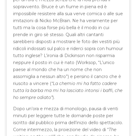
sopravvento. Bruce è un fiume in piena ed è
impossibile resistere alla sua verve comica o alle sue
imitazioni di Nicko McBrain. Ne ha veramente per
tutti ma la cosa forse più bella è il modo in cui
prende in giro sè stesso. Quali altri cantanti
sarebbero disposti a mostrare le foto dei vestiti più
ridicoli indossati sul palco e riderci sopra con humour
tutto inglese? L’ironia di Dickinson non risparmia
neppure il posto in cui è nato (Worksop, “L’unico
paese al mondo che ha un nome che non
assomiglia a nessun altro”) e persino il cancro che è
riuscito a vincere (
“La chemio mi ha fatto cadere
tutta la barba ma mi ha lasciato intonsi i baffi, che
ho sempre odiato”
).
Dopo un’ora e mezza di monologo, pausa di venti
minuti per leggere tutte le domande poste per
iscritto dal pubblico prima dell’inizio dello spettacolo.
Come intermezzo, la proiezione del video di “
The