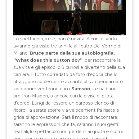
Lo spettacolo, in sè, non è novità. Alcuni di voi lo
avranno già visto tre anni fa al Teatro Dal Verme di
Milano.
Bruce parte dalla sua autobiografia,
“What does this button do?”
, per raccontare la
sua vita e gli episodi più curiosi e divertenti della sua
carriera. Il tutto corredato da foto d’epoca che lo
ritraggono adolescente accanto al suo beneamato
zio oppure ventenne con i
Samson
, la sua band
pre-Iron Maiden, o ancora con la divisa di pilota
d’aereo. Lungi dall’essere un barboso elenco di
ricordi, la serata scorre via velocement fra risate e
grida di approvazione. Sarà il modo di raccontare,
saranno le espressioni che fa, saranno i suoi gesti
teatrali, lo spettacolo non perde mai quota e scorre
per un’ora e mezza senza che la noia prenda il