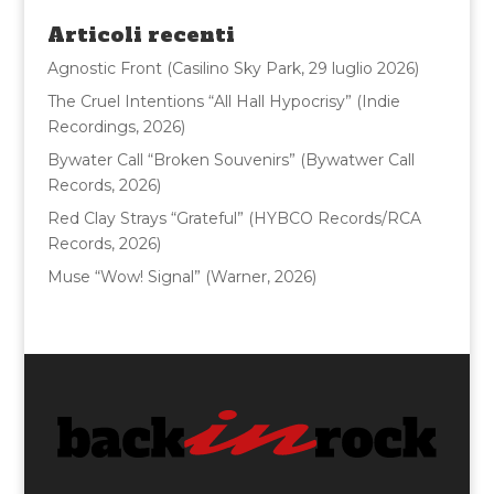
o
di
Articoli recenti
o
Agnostic Front (Casilino Sky Park, 29 luglio 2026)
k
The Cruel Intentions “All Hall Hypocrisy” (Indie
Recordings, 2026)
Bywater Call “Broken Souvenirs” (Bywatwer Call
Records, 2026)
Red Clay Strays “Grateful” (HYBCO Records/RCA
Records, 2026)
Muse “Wow! Signal” (Warner, 2026)