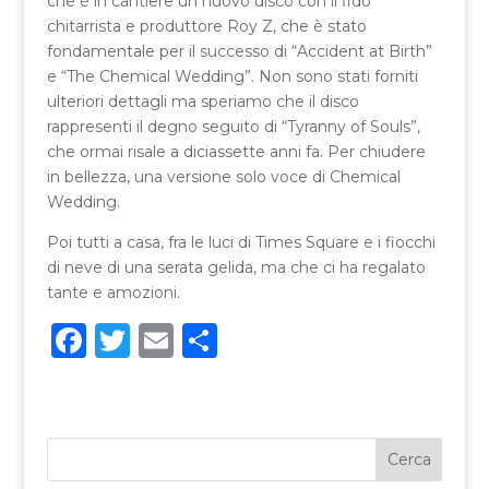
che è in cantiere un nuovo disco con il fido
chitarrista e produttore Roy Z, che è stato
fondamentale per il successo di “Accident at Birth”
e “The Chemical Wedding”. Non sono stati forniti
ulteriori dettagli ma speriamo che il disco
rappresenti il degno seguito di “Tyranny of Souls”,
che ormai risale a diciassette anni fa. Per chiudere
in bellezza, una versione solo voce di Chemical
Wedding.
Poi tutti a casa, fra le luci di Times Square e i fiocchi
di neve di una serata gelida, ma che ci ha regalato
tante e amozioni.
F
T
E
C
a
w
m
o
c
it
ai
n
e
te
l
di
b
r
vi