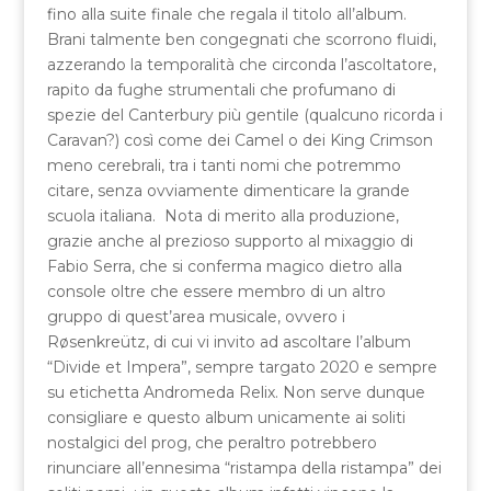
fino alla suite finale che regala il titolo all’album.
Brani talmente ben congegnati che scorrono fluidi,
azzerando la temporalità che circonda l’ascoltatore,
rapito da fughe strumentali che profumano di
spezie del Canterbury più gentile (qualcuno ricorda i
Caravan?) così come dei Camel o dei King Crimson
meno cerebrali, tra i tanti nomi che potremmo
citare, senza ovviamente dimenticare la grande
scuola italiana. Nota di merito alla produzione,
grazie anche al prezioso supporto al mixaggio di
Fabio Serra, che si conferma magico dietro alla
console oltre che essere membro di un altro
gruppo di quest’area musicale, ovvero i
Røsenkreütz, di cui vi invito ad ascoltare l’album
“Divide et Impera”, sempre targato 2020 e sempre
su etichetta Andromeda Relix. Non serve dunque
consigliare e questo album unicamente ai soliti
nostalgici del prog, che peraltro potrebbero
rinunciare all’ennesima “ristampa della ristampa” dei