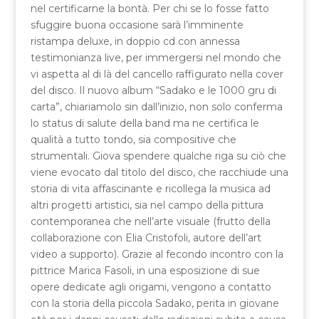
nel certificarne la bontà. Per chi se lo fosse fatto
sfuggire buona occasione sarà l’imminente
ristampa deluxe, in doppio cd con annessa
testimonianza live, per immergersi nel mondo che
vi aspetta al di là del cancello raffigurato nella cover
del disco. Il nuovo album “Sadako e le 1000 gru di
carta”, chiariamolo sin dall’inizio, non solo conferma
lo status di salute della band ma ne certifica le
qualità a tutto tondo, sia compositive che
strumentali. Giova spendere qualche riga su ciò che
viene evocato dal titolo del disco, che racchiude una
storia di vita affascinante e ricollega la musica ad
altri progetti artistici, sia nel campo della pittura
contemporanea che nell’arte visuale (frutto della
collaborazione con Elia Cristofoli, autore dell’art
video a supporto). Grazie al fecondo incontro con la
pittrice Marica Fasoli, in una esposizione di sue
opere dedicate agli origami, vengono a contatto
con la storia della piccola Sadako, perita in giovane