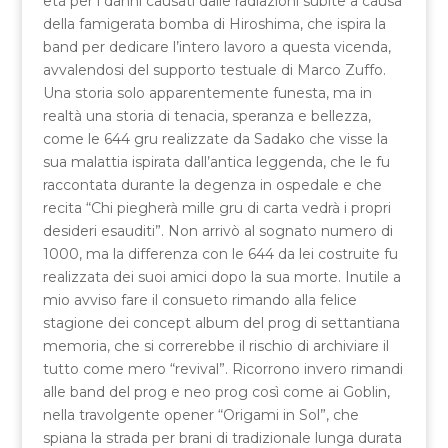
età per i danni causati dalle radiazioni subite a causa
della famigerata bomba di Hiroshima, che ispira la
band per dedicare l’intero lavoro a questa vicenda,
avvalendosi del supporto testuale di Marco Zuffo.
Una storia solo apparentemente funesta, ma in
realtà una storia di tenacia, speranza e bellezza,
come le 644 gru realizzate da Sadako che visse la
sua malattia ispirata dall’antica leggenda, che le fu
raccontata durante la degenza in ospedale e che
recita “Chi piegherà mille gru di carta vedrà i propri
desideri esauditi”. Non arrivò al sognato numero di
1000, ma la differenza con le 644 da lei costruite fu
realizzata dei suoi amici dopo la sua morte. Inutile a
mio avviso fare il consueto rimando alla felice
stagione dei concept album del prog di settantiana
memoria, che si correrebbe il rischio di archiviare il
tutto come mero “revival”. Ricorrono invero rimandi
alle band del prog e neo prog così come ai Goblin,
nella travolgente opener “Origami in Sol”, che
spiana la strada per brani di tradizionale lunga durata