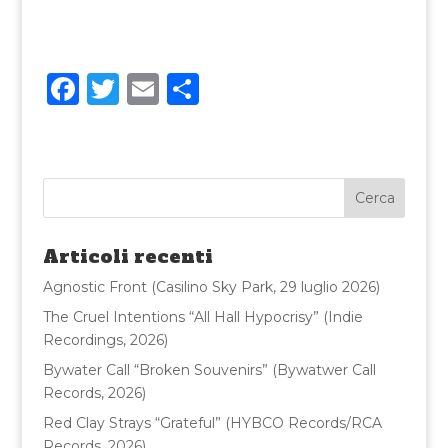
F
T
E
C
a
w
m
o
c
it
ai
n
e
te
l
di
b
r
vi
o
di
Articoli recenti
o
Agnostic Front (Casilino Sky Park, 29 luglio 2026)
k
The Cruel Intentions “All Hall Hypocrisy” (Indie
Recordings, 2026)
Bywater Call “Broken Souvenirs” (Bywatwer Call
Records, 2026)
Red Clay Strays “Grateful” (HYBCO Records/RCA
Records, 2026)