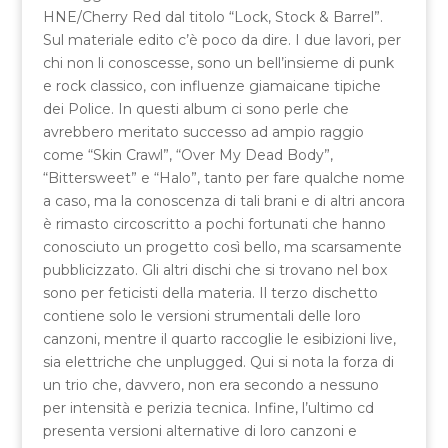
HNE/Cherry Red dal titolo “Lock, Stock & Barrel”.
Sul materiale edito c’è poco da dire. I due lavori, per
chi non li conoscesse, sono un bell’insieme di punk
e rock classico, con influenze giamaicane tipiche
dei Police. In questi album ci sono perle che
avrebbero meritato successo ad ampio raggio
come “Skin Crawl”, “Over My Dead Body”,
“Bittersweet” e “Halo”, tanto per fare qualche nome
a caso, ma la conoscenza di tali brani e di altri ancora
è rimasto circoscritto a pochi fortunati che hanno
conosciuto un progetto così bello, ma scarsamente
pubblicizzato. Gli altri dischi che si trovano nel box
sono per feticisti della materia. Il terzo dischetto
contiene solo le versioni strumentali delle loro
canzoni, mentre il quarto raccoglie le esibizioni live,
sia elettriche che unplugged. Qui si nota la forza di
un trio che, davvero, non era secondo a nessuno
per intensità e perizia tecnica. Infine, l’ultimo cd
presenta versioni alternative di loro canzoni e