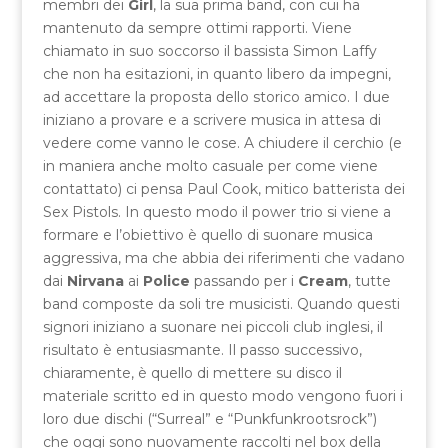
membri dei
Girl
, la sua prima band, con cui ha
mantenuto da sempre ottimi rapporti. Viene
chiamato in suo soccorso il bassista Simon Laffy
che non ha esitazioni, in quanto libero da impegni,
ad accettare la proposta dello storico amico. I due
iniziano a provare e a scrivere musica in attesa di
vedere come vanno le cose. A chiudere il cerchio (e
in maniera anche molto casuale per come viene
contattato) ci pensa Paul Cook, mitico batterista dei
Sex Pistols. In questo modo il power trio si viene a
formare e l’obiettivo è quello di suonare musica
aggressiva, ma che abbia dei riferimenti che vadano
dai
Nirvana
ai
Police
passando per i
Cream
, tutte
band composte da soli tre musicisti. Quando questi
signori iniziano a suonare nei piccoli club inglesi, il
risultato è entusiasmante. Il passo successivo,
chiaramente, è quello di mettere su disco il
materiale scritto ed in questo modo vengono fuori i
loro due dischi (“Surreal” e “Punkfunkrootsrock”)
che oggi sono nuovamente raccolti nel box della