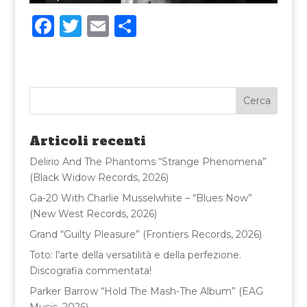
F
T
E
C
a
w
m
o
c
it
ai
n
e
te
l
di
b
r
vi
o
di
Articoli recenti
o
Delirio And The Phantoms “Strange Phenomena”
k
(Black Widow Records, 2026)
Ga-20 With Charlie Musselwhite – “Blues Now”
(New West Records, 2026)
Grand “Guilty Pleasure” (Frontiers Records, 2026)
Toto: l’arte della versatilità e della perfezione.
Discografia commentata!
Parker Barrow “Hold The Mash-The Album” (EAG
Music, 2026)