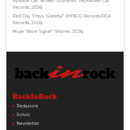
Bywater Call “Broken Souvenirs” (Bywatwer Call
Records, 2026)
Red Clay Strays “Grateful” (HYBCO Records/RCA
Records, 2026)
Muse “Wow! Signal” (Warner, 2026)
BackInRock
Redazione
Scrivici
Newsletter