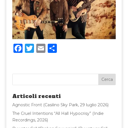
F
T
E
C
a
w
m
o
c
it
ai
n
e
te
l
di
b
r
vi
o
di
Articoli recenti
o
Agnostic Front (Casilino Sky Park, 29 luglio 2026)
k
The Cruel Intentions “All Hall Hypocrisy” (Indie
Recordings, 2026)