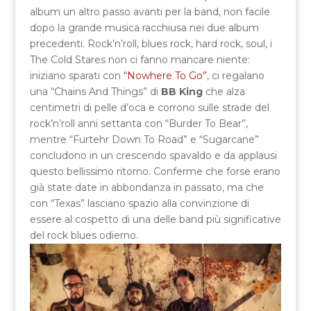
album un altro passo avanti per la band, non facile
dopo la grande musica racchiusa nei due album
precedenti. Rock’n’roll, blues rock, hard rock, soul, i
The Cold Stares non ci fanno mancare niente:
iniziano sparati con
“Nowhere To Go”
, ci regalano
una “Chains And Things” di
BB King
che alza
centimetri di pelle d’oca e corrono sulle strade del
rock’n’roll anni settanta con “Burder To Bear”,
mentre “Furtehr Down To Road” e “Sugarcane”
concludono in un crescendo spavaldo e da applausi
questo bellissimo ritorno. Conferme che forse erano
già state date in abbondanza in passato, ma che
con “Texas” lasciano spazio alla convinzione di
essere al cospetto di una delle band più significative
del rock blues odierno.