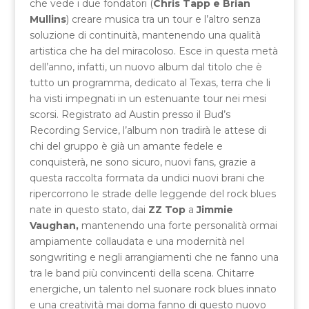
che vede i due fondatori (
Chris Tapp e Brian
Mullins
) creare musica tra un tour e l’altro senza
soluzione di continuità, mantenendo una qualità
artistica che ha del miracoloso. Esce in questa metà
dell’anno, infatti, un nuovo album dal titolo che è
tutto un programma, dedicato al Texas, terra che li
ha visti impegnati in un estenuante tour nei mesi
scorsi. Registrato ad Austin presso il Bud’s
Recording Service, l’album non tradirà le attese di
chi del gruppo è già un amante fedele e
conquisterà, ne sono sicuro, nuovi fans, grazie a
questa raccolta formata da undici nuovi brani che
ripercorrono le strade delle leggende del rock blues
nate in questo stato, dai
ZZ Top
a
Jimmie
Vaughan,
mantenendo una forte personalità ormai
ampiamente collaudata e una modernità nel
songwriting e negli arrangiamenti che ne fanno una
tra le band più convincenti della scena. Chitarre
energiche, un talento nel suonare rock blues innato
e una creatività mai doma fanno di questo nuovo