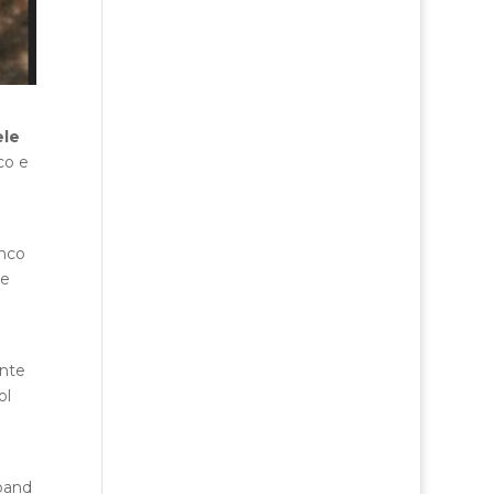
ele
co e
anco
re
ente
ol
 band