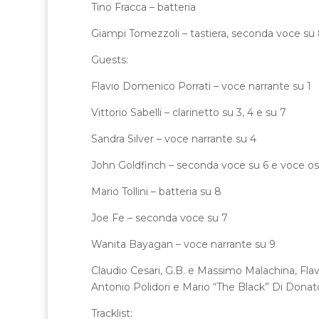
Tino Fracca – batteria
Giampi Tomezzoli – tastiera, seconda voce su
Guests:
Flavio Domenico Porrati – voce narrante su 1
Vittorio Sabelli – clarinetto su 3, 4 e su 7
Sandra Silver – voce narrante su 4
John Goldfinch – seconda voce su 6 e voce os
Mario Tollini – batteria su 8
Joe Fe – seconda voce su 7
Wanita Bayagan – voce narrante su 9
Claudio Cesari, G.B. e Massimo Malachina, Fla
Antonio Polidori e Mario “The Black” Di Donato:
Tracklist: