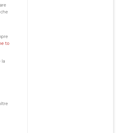
eare
e che
mpre
e to
 la
oltre