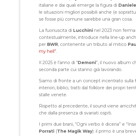
italiane e dai quali emerge la figura di
Daniele
le situazioni migliori possibili anche (e soprat
se fosse più comune sarebbe una gran cosa.
La fuoriuscita di
Lucchini
nel 2023 non ferma l
contestualmente, introduce nella line-up anche
per
BWR
, contenente un tributo al mitico
Pau
my hell”
.
Il 2025 è l’anno di “
Demoni
”, il nuovo album c
seconda parte cui stanno già lavorando.
Siamo di fronte a un concept incentrato sulla fi
interiori, biblici, tratti dal folklore dei propri t
stalle venete.
Rispetto al precedente, il sound viene arricchit
che dalla presenza di svariati ospiti.
I primi due brani, “Ogni verbo è diceria” e “Ins
Porrati
(
The Magik Way
): il primo è una brev