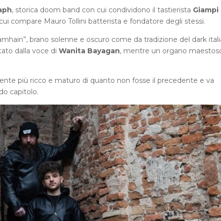
aph
, storica doom band con cui condividono il tastierista
Giampi
ui compare Mauro Tollini batterista e fondatore degli stessi.
amhain”, brano solenne e oscuro come da tradizione del dark ital
tato dalla voce di
Wanita Bayagan
, mentre un organo maestos
nte più ricco e maturo di quanto non fosse il precedente e va
do capitolo.