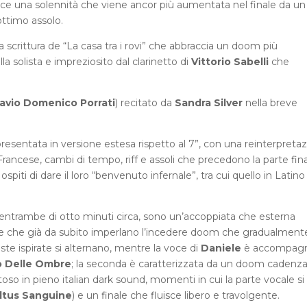
ce una solennità che viene ancor più aumentata nel finale da un
ttimo assolo.
a scrittura de “La casa tra i rovi” che abbraccia un doom più
lla solista e impreziosito dal clarinetto di
Vittorio Sabelli
che
lavio Domenico Porrati
) recitato da
Sandra Silver
nella breve
resentata in versione estesa rispetto al 7”, con una reinterpreta
, Francese, cambi di tempo, riff e assoli che precedono la parte fin
iti di dare il loro “benvenuto infernale”, tra cui quello in Latino
entrambe di otto minuti circa, sono un’accoppiata che esterna
iere che già da subito imperlano l’incedere doom che gradualment
iste ispirate si alternano, mentre la voce di
Daniele
è accompag
o Delle Ombre
; la seconda è caratterizzata da un doom cadenz
o in pieno italian dark sound, momenti in cui la parte vocale si
ltus Sanguine
) e un finale che fluisce libero e travolgente.