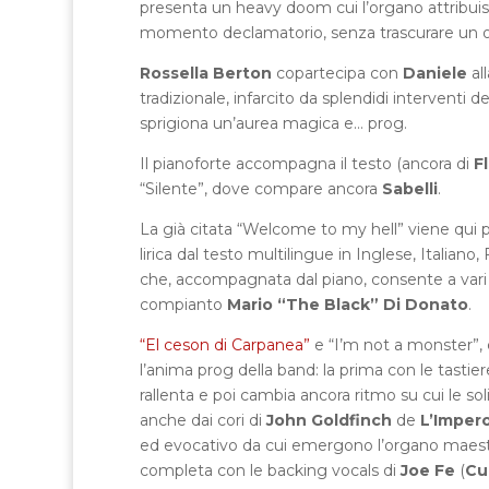
presenta un heavy doom cui l’organo attribuis
momento declamatorio, senza trascurare un o
Rossella Berton
copartecipa con
Daniele
all
tradizionale, infarcito da splendidi interventi de
sprigiona un’aurea magica e… prog.
Il pianoforte accompagna il testo (ancora di
F
“Silente”, dove compare ancora
Sabelli
.
La già citata “Welcome to my hell” viene qui p
lirica dal testo multilingue in Inglese, Italiano
che, accompagnata dal piano, consente a vari osp
compianto
Mario “The Black” Di Donato
.
“El ceson di Carpanea”
e “I’m not a monster”, 
l’anima prog della band: la prima con le tast
rallenta e poi cambia ancora ritmo su cui le sol
anche dai cori di
John Goldfinch
de
L’Imper
ed evocativo da cui emergono l’organo maestos
completa con le backing vocals di
Joe Fe
(
Cu