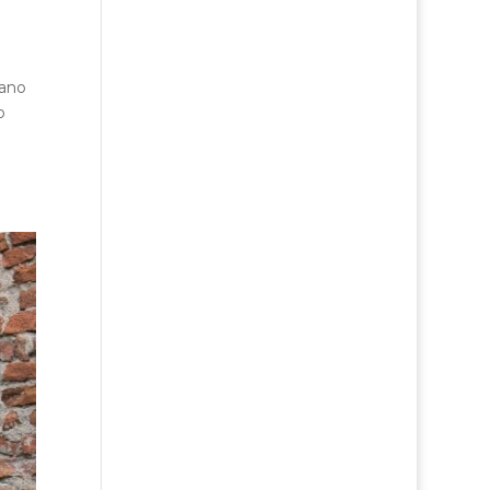
iano
o