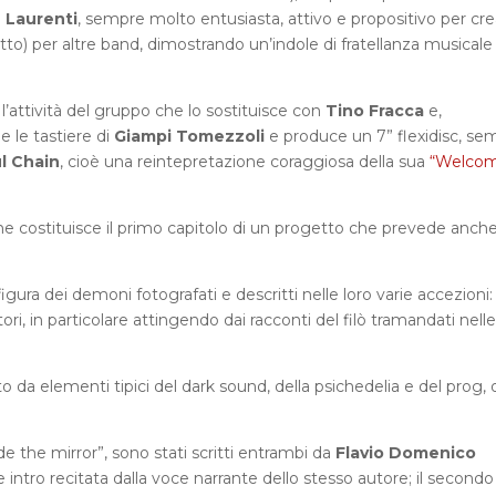
 Laurenti
, sempre molto entusiasta, attivo e propositivo per cr
tutto) per altre band, dimostrando un’indole di fratellanza musical
’attività del gruppo che lo sostituisce con
Tino Fracca
e,
 le tastiere di
Giampi Tomezzoli
e produce un 7” flexidisc, se
l Chain
, cioè una reintepretazione coraggiosa della sua
“Welcom
he costituisce il primo capitolo di un progetto che prevede anche
gura dei demoni fotografati e descritti nelle loro varie accezioni:
erritori, in particolare attingendo dai racconti del filò tramandati nelle
o da elementi tipici del dark sound, della psichedelia e del prog, 
ide the mirror”, sono stati scritti entrambi da
Flavio Domenico
e intro recitata dalla voce narrante dello stesso autore; il secondo