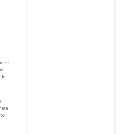
zione
ale
 del
e
nata
ato