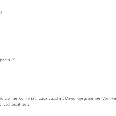
 8
pite su 5
vio Domenico Porrati, Luca Lucchini, David Krjeg, Samael Von Mar
 voci ospiti su 5