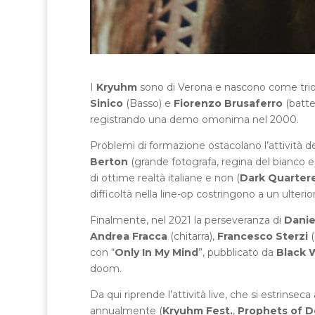
I
Kryuhm
sono di Verona e nascono come tri
Sinico
(Basso) e
Fiorenzo Brusaferro
(batte
registrando una demo omonima nel 2000.
Problemi di formazione ostacolano l’attività del
Berton
(grande fotografa, regina del bianco e 
di ottime realtà italiane e non (
Dark Quarter
difficoltà nella line-op costringono a un ulterio
Finalmente, nel 2021 la perseveranza di
Danie
Andrea Fracca
(chitarra),
Francesco Sterzi
(
con “
Only In My Mind
”, pubblicato da
Black 
doom.
Da qui riprende l’attività live, che si estrinsec
annualmente (
Kryuhm Fest.
,
Prophets of 