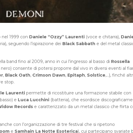
o nel 1999 con
Daniele “Ozzy” Laurenti
(voce e chitarra),
Dani
ria), seguendo l’ispirazione dei
Black Sabbath
e del metal classi
la band fino al 2009, anno in cui l’ingresso al basso di
Rossella
nero) consente di potersi proporre dal vivo in diversi eventi al fi
er
,
Black Oath
,
Crimson Dawn
,
Epitaph
,
Solstice
,…), finché alt
re stop.
le Laurenti
permette di ricostituire una formazione stabile con
basso) e
Luca Lucchini
(batteria), che esordisce discograficam
Widow Records
e caratterizzato da un metal classico che flirta c
a anche con l’organizzazione di tre festival che si ripetono
Doom
e
Samhain
La Notte Esoterica
), cui partecipano svariate