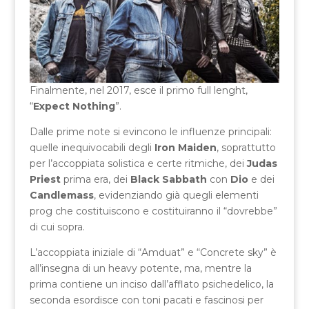
Finalmente, nel 2017, esce il primo full lenght,
“
Expect Nothing
”.
Dalle prime note si evincono le influenze principali:
quelle inequivocabili degli
Iron Maiden
, soprattutto
per l’accoppiata solistica e certe ritmiche, dei
Judas
Priest
prima era, dei
Black Sabbath
con
Dio
e dei
Candlemass
, evidenziando già quegli elementi
prog che costituiscono e costituiranno il “dovrebbe”
di cui sopra.
L’accoppiata iniziale di “Amduat” e “Concrete sky” è
all’insegna di un heavy potente, ma, mentre la
prima contiene un inciso dall’afflato psichedelico, la
seconda esordisce con toni pacati e fascinosi per