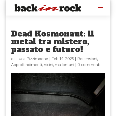
Dead Kosmonaut: il
metal tra mistero,
passato e futuro!
da
Luca Pizzimbone
|
Feb 14, 2025
|
Recensioni
,
Approfondimenti
,
Vicini, ma lontani
|
0 commenti