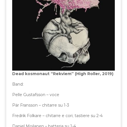
Dead kosmonaut “Rekviem” (High Roller, 2019)
Band:
Pelle Gustafsson – voce
Pär Fransson – chitarre su 1-3
Fredrik Folkare – chitarre e cori; tastiere su 2-4
Daniel Moilanen – batteria su 1-4