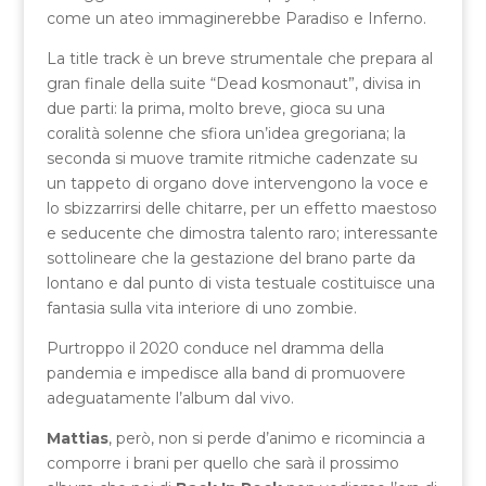
come un ateo immaginerebbe Paradiso e Inferno.
La title track è un breve strumentale che prepara al
gran finale della suite “Dead kosmonaut”, divisa in
due parti: la prima, molto breve, gioca su una
coralità solenne che sfiora un’idea gregoriana; la
seconda si muove tramite ritmiche cadenzate su
un tappeto di organo dove intervengono la voce e
lo sbizzarrirsi delle chitarre, per un effetto maestoso
e seducente che dimostra talento raro; interessante
sottolineare che la gestazione del brano parte da
lontano e dal punto di vista testuale costituisce una
fantasia sulla vita interiore di uno zombie.
Purtroppo il 2020 conduce nel dramma della
pandemia e impedisce alla band di promuovere
adeguatamente l’album dal vivo.
Mattias
, però, non si perde d’animo e ricomincia a
comporre i brani per quello che sarà il prossimo