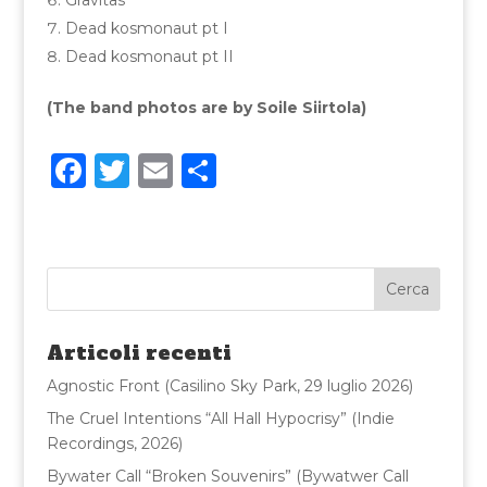
Gravitas
Dead kosmonaut pt I
Dead kosmonaut pt II
(The band photos are by Soile Siirtola)
F
T
E
C
a
w
m
o
c
it
ai
n
e
te
l
di
b
r
vi
o
di
Articoli recenti
o
Agnostic Front (Casilino Sky Park, 29 luglio 2026)
k
The Cruel Intentions “All Hall Hypocrisy” (Indie
Recordings, 2026)
Bywater Call “Broken Souvenirs” (Bywatwer Call