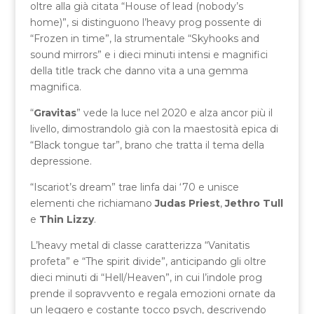
oltre alla già citata “House of lead (nobody’s
home)”, si distinguono l’heavy prog possente di
“Frozen in time”, la strumentale “Skyhooks and
sound mirrors” e i dieci minuti intensi e magnifici
della title track che danno vita a una gemma
magnifica.
“
Gravitas
” vede la luce nel 2020 e alza ancor più il
livello, dimostrandolo già con la maestosità epica di
“Black tongue tar”, brano che tratta il tema della
depressione.
“Iscariot’s dream” trae linfa dai ‘70 e unisce
elementi che richiamano
Judas Priest
,
Jethro Tull
e
Thin Lizzy
.
L’heavy metal di classe caratterizza “Vanitatis
profeta” e “The spirit divide”, anticipando gli oltre
dieci minuti di “Hell/Heaven”, in cui l’indole prog
prende il sopravvento e regala emozioni ornate da
un leggero e costante tocco psych, descrivendo