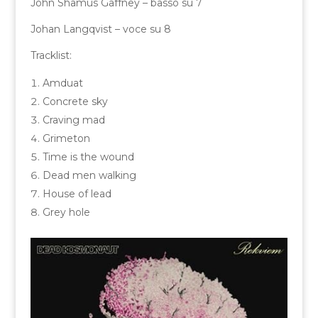
John Shamus Gaffney – basso su 7
Johan Langqvist – voce su 8
Tracklist:
Amduat
Concrete sky
Craving mad
Grimeton
Time is the wound
Dead men walking
House of lead
Grey hole