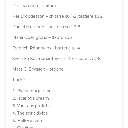
Pär Fransson – chitarre
Per Broddesson – chitarre su 1-2, tastiere su 2
Daniel Moilanen – batteria su 1-2-8
Maria Odengrund – flauto su 2
Fredrich Rönnholm – batteria su 4
Svenska Kosmonautbyräns Kör – coro su 7-8
Mats G. Eriksson – organo
Tracklist:
Black tongue tar
Iscariot’s dream
Vanitatis profeta
The spirit divide
Hell/Heaven