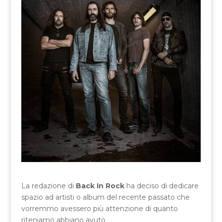
La redazione di
Back In Rock
ha deciso di dedicare
spazio ad artisti o album del recente passato che
vorremmo avessero più attenzione di quanto
riteniamo abbiano avuto.