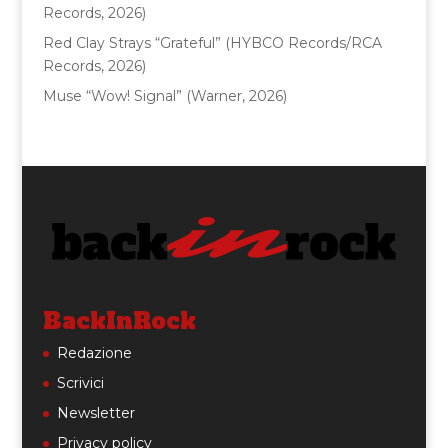
Records, 2026)
Red Clay Strays “Grateful” (HYBCO Records/RCA
Records, 2026)
Muse “Wow! Signal” (Warner, 2026)
BackInRock
Redazione
Scrivici
Newsletter
Privacy policy