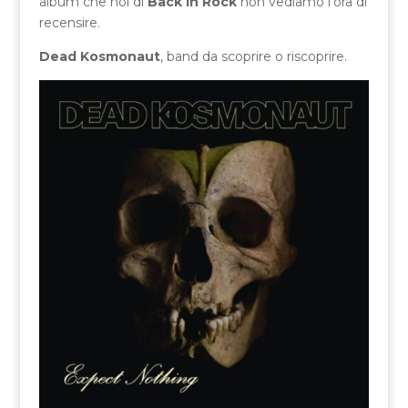
album che noi di
Back In Rock
non vediamo l’ora di
recensire.
Dead Kosmonaut
, band da scoprire o riscoprire.