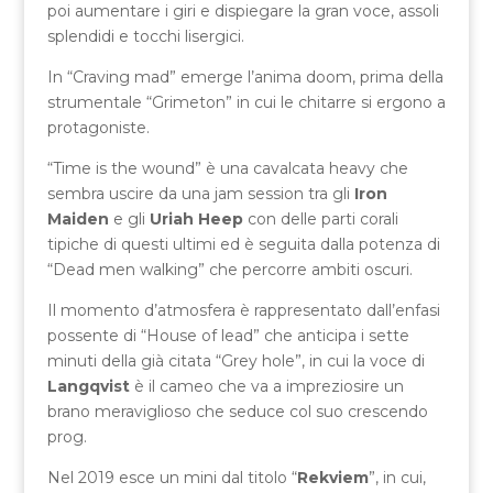
poi aumentare i giri e dispiegare la gran voce, assoli
splendidi e tocchi lisergici.
In “Craving mad” emerge l’anima doom, prima della
strumentale “Grimeton” in cui le chitarre si ergono a
protagoniste.
“Time is the wound” è una cavalcata heavy che
sembra uscire da una jam session tra gli
Iron
Maiden
e gli
Uriah Heep
con delle parti corali
tipiche di questi ultimi ed è seguita dalla potenza di
“Dead men walking” che percorre ambiti oscuri.
Il momento d’atmosfera è rappresentato dall’enfasi
possente di “House of lead” che anticipa i sette
minuti della già citata “Grey hole”, in cui la voce di
Langqvist
è il cameo che va a impreziosire un
brano meraviglioso che seduce col suo crescendo
prog.
Nel 2019 esce un mini dal titolo “
Rekviem
”, in cui,