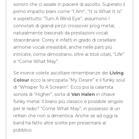
sonoro che ci assale in piacere di ascolto. Superato il
primo impatto brani come “I Am”, “It Is What It Is”
e soprattutto “Turn A Blind Eye”, assumono I
connotati di grandi pezzi crossover prog metal,
naturalmente trascinati da prestazioni vocali
straordinarie. Corey è infatti in grado di cesellare
armonie vocali irresistibili, anche nelle parti più
intricate, come dimostrano, oltre ai titoli citati, “Life”
e “Come What May”.
Se invece volete ascoltare rimembranze dei
Living
Colour
ecco la sincopata “My Desire” e il funky soul
di “Whisper To A Scream”. Ecco poi la calamita
sonora di “Higher”, sorta di
Van Halen
in chiave
funky metal. Il brano più classico e possibile singolo
per le radio? “Come What May”, in possesso di un
refrain che non si dimentica. Anche se ad oggi la
band ha fatto altre scelte per presentarsi al
pubblico.