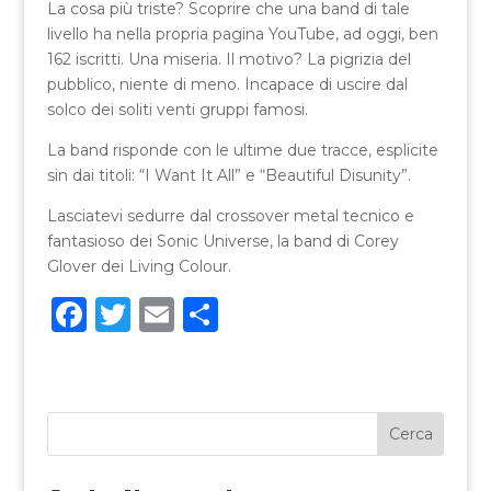
La cosa più triste? Scoprire che una band di tale
livello ha nella propria pagina YouTube, ad oggi, ben
162 iscritti. Una miseria. Il motivo? La pigrizia del
pubblico, niente di meno. Incapace di uscire dal
solco dei soliti venti gruppi famosi.
La band risponde con le ultime due tracce, esplicite
sin dai titoli: “I Want It All” e “Beautiful Disunity”.
Lasciatevi sedurre dal crossover metal tecnico e
fantasioso dei Sonic Universe, la band di Corey
Glover dei Living Colour.
F
T
E
C
a
w
m
o
c
it
ai
n
e
te
l
di
b
r
vi
o
di