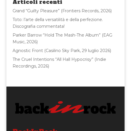
Articoli recenti
o
Grand “Guilty Pleasure” (Frontiers Records, 2026)
k
Toto: l’arte della versatilità e della perfezione.
Discografia commentata!
Parker Barrow “Hold The Mash-The Album” (EAG
Music, 2026)
Agnostic Front (Casilino Sky Park, 29 luglio 2026)
The Cruel Intentions “All Hall Hypocrisy” (Indie
Recordings, 2026)