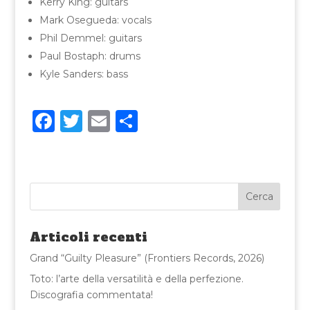
Kerry King: guitars
Mark Osegueda: vocals
Phil Demmel: guitars
Paul Bostaph: drums
Kyle Sanders: bass
F
T
E
C
a
w
m
o
c
it
ai
n
e
te
l
di
b
r
vi
o
di
Articoli recenti
o
Grand “Guilty Pleasure” (Frontiers Records, 2026)
k
Toto: l’arte della versatilità e della perfezione.
Discografia commentata!