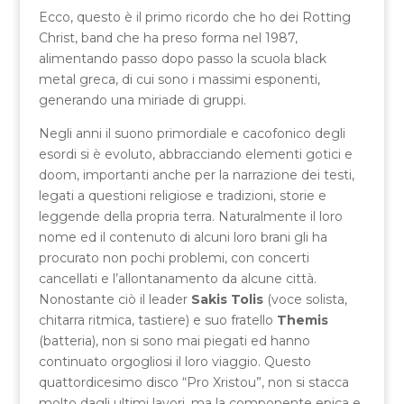
Ecco, questo è il primo ricordo che ho dei Rotting
Christ, band che ha preso forma nel 1987,
alimentando passo dopo passo la scuola black
metal greca, di cui sono i massimi esponenti,
generando una miriade di gruppi.
Negli anni il suono primordiale e cacofonico degli
esordi si è evoluto, abbracciando elementi gotici e
doom, importanti anche per la narrazione dei testi,
legati a questioni religiose e tradizioni, storie e
leggende della propria terra. Naturalmente il loro
nome ed il contenuto di alcuni loro brani gli ha
procurato non pochi problemi, con concerti
cancellati e l’allontanamento da alcune città.
Nonostante ciò il leader
Sakis Tolis
(voce solista,
chitarra ritmica, tastiere) e suo fratello
Themis
(batteria), non si sono mai piegati ed hanno
continuato orgogliosi il loro viaggio. Questo
quattordicesimo disco “Pro Xristou”, non si stacca
molto dagli ultimi lavori, ma la componente epica e