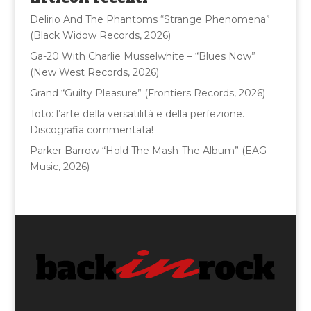
o
Delirio And The Phantoms “Strange Phenomena”
k
(Black Widow Records, 2026)
Ga-20 With Charlie Musselwhite – “Blues Now”
(New West Records, 2026)
Grand “Guilty Pleasure” (Frontiers Records, 2026)
Toto: l’arte della versatilità e della perfezione.
Discografia commentata!
Parker Barrow “Hold The Mash-The Album” (EAG
Music, 2026)