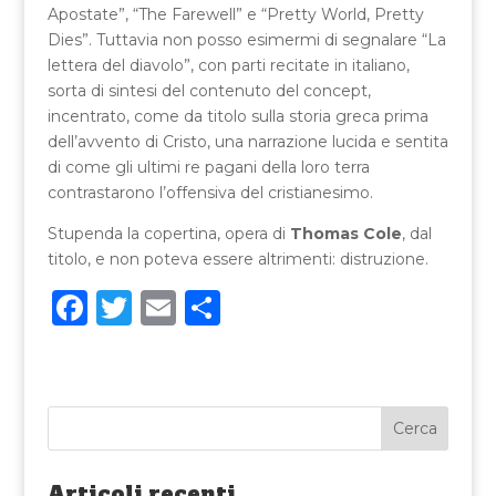
Apostate”, “The Farewell” e “Pretty World, Pretty
Dies”. Tuttavia non posso esimermi di segnalare “La
lettera del diavolo”, con parti recitate in italiano,
sorta di sintesi del contenuto del concept,
incentrato, come da titolo sulla storia greca prima
dell’avvento di Cristo, una narrazione lucida e sentita
di come gli ultimi re pagani della loro terra
contrastarono l’offensiva del cristianesimo.
Stupenda la copertina, opera di
Thomas Cole
, dal
titolo, e non poteva essere altrimenti: distruzione.
F
T
E
C
a
w
m
o
c
it
ai
n
e
te
l
di
b
r
vi
o
di
Articoli recenti