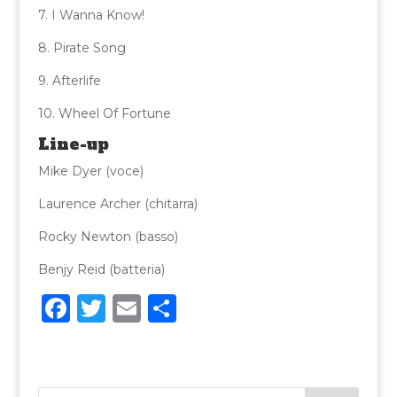
7. I Wanna Know!
8. Pirate Song
9. Afterlife
10. Wheel Of Fortune
Line-up
Mike Dyer (voce)
Laurence Archer (chitarra)
Rocky Newton (basso)
Benjy Reid (batteria)
F
T
E
C
a
w
m
o
c
it
ai
n
e
te
l
di