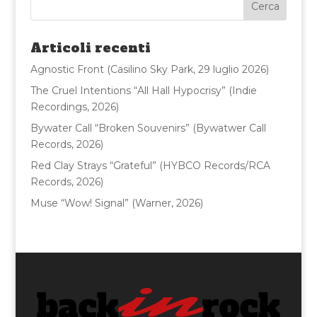
b
r
vi
o
di
Articoli recenti
o
Agnostic Front (Casilino Sky Park, 29 luglio 2026)
k
The Cruel Intentions “All Hall Hypocrisy” (Indie
Recordings, 2026)
Bywater Call “Broken Souvenirs” (Bywatwer Call
Records, 2026)
Red Clay Strays “Grateful” (HYBCO Records/RCA
Records, 2026)
Muse “Wow! Signal” (Warner, 2026)