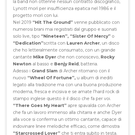
la band non ottenne nessun contratto discografico,
Lynott morì per insufficienza epatica nel 1986 e il
progetto morì con lui.
Nel 2019
“Hit The Ground”
venne pubblicato con
numerosi brani mai registrati dal gruppo e suonati
solo live, tipo
“Nineteen”,
“Sister Of Mercy”
o
“Dedication”
scritta con
Lauren Archer
, un disco
che ho letteralmente consumato, con un grande
cantante
Mike Dyer
che non conoscevo,
Rocky
Newton
al basso e
Benjy Reid
, batteria.
Adesso i
Grand Slam
di Archer ritornano con il
nuovo
“Wheel Of Fortune”,
u album di inediti
legato alla tradizione ma con una buona produzione
moderna, fresca e incisiva e se amate l’hard rock di
stampo inglese questo è il disco che fa per voi.
“There Goes My Heart”
apre spavalda con Archer
che fa un lavoro immenso alla chitarra e anche Dyer
alla voce si conferma un ottimo cantante, capace di
indovinare linee melodiche efficaci, come dimostra
“Starcrossed Lover”
che ti entra subito in testa.