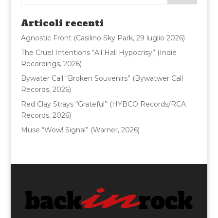
b
r
vi
o
di
Articoli recenti
o
Agnostic Front (Casilino Sky Park, 29 luglio 2026)
k
The Cruel Intentions “All Hall Hypocrisy” (Indie
Recordings, 2026)
Bywater Call “Broken Souvenirs” (Bywatwer Call
Records, 2026)
Red Clay Strays “Grateful” (HYBCO Records/RCA
Records, 2026)
Muse “Wow! Signal” (Warner, 2026)