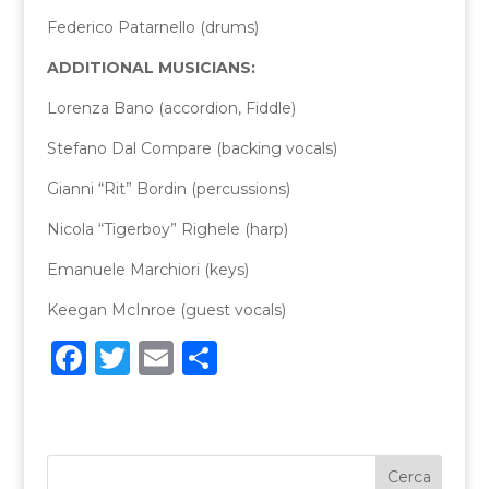
Federico Patarnello (drums)
ADDITIONAL MUSICIANS:
Lorenza Bano (accordion, Fiddle)
Stefano Dal Compare (backing vocals)
Gianni “Rit” Bordin (percussions)
Nicola “Tigerboy” Righele (harp)
Emanuele Marchiori (keys)
Keegan McInroe (guest vocals)
F
T
E
C
a
w
m
o
c
it
ai
n
e
te
l
di