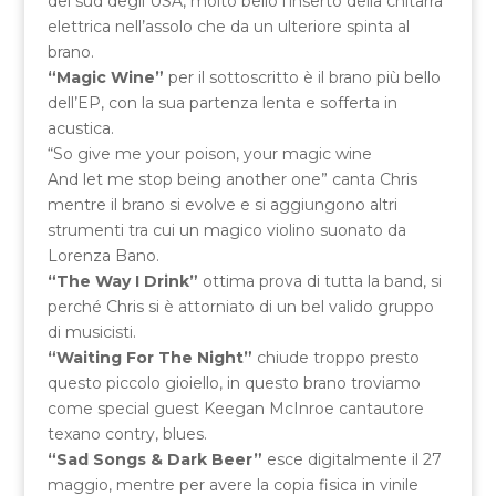
del sud degli USA, molto bello l’inserto della chitarra
elettrica nell’assolo che da un ulteriore spinta al
brano.
“Magic Wine”
per il sottoscritto è il brano più bello
dell’EP, con la sua partenza lenta e sofferta in
acustica.
“So give me your poison, your magic wine
And let me stop being another one” canta Chris
mentre il brano si evolve e si aggiungono altri
strumenti tra cui un magico violino suonato da
Lorenza Bano.
“The Way I Drink”
ottima prova di tutta la band, si
perché Chris si è attorniato di un bel valido gruppo
di musicisti.
“Waiting For The Night”
chiude troppo presto
questo piccolo gioiello, in questo brano troviamo
come special guest Keegan McInroe cantautore
texano contry, blues.
“Sad Songs & Dark Beer”
esce digitalmente il 27
maggio, mentre per avere la copia fisica in vinile