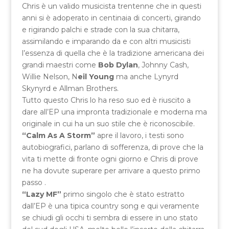
Chris è un valido musicista trentenne che in questi
anni si è adoperato in centinaia di concerti, girando
e rigirando palchi e strade con la sua chitarra,
assimilando e imparando da e con altri musicisti
l’essenza di quella che è la tradizione americana dei
grandi maestri come
Bob Dylan
, Johnny Cash,
Willie Nelson, N
eil Young
ma anche Lynyrd
Skynyrd e Allman Brothers.
Tutto questo Chris lo ha reso suo ed è riuscito a
dare all’EP una impronta tradizionale e moderna ma
originale in cui ha un suo stile che è riconoscibile.
“Calm As A Storm”
apre il lavoro, i testi sono
autobiografici, parlano di sofferenza, di prove che la
vita ti mette di fronte ogni giorno e Chris di prove
ne ha dovute superare per arrivare a questo primo
passo .
“Lazy MF”
primo singolo che è stato estratto
dall’EP è una tipica country song e qui veramente
se chiudi gli occhi ti sembra di essere in uno stato