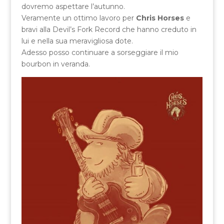
dovremo aspettare l’autunno.
Veramente un ottimo lavoro per
Chris Horses
e
bravi alla Devil’s Fork Record che hanno creduto in
lui e nella sua meravigliosa dote.
Adesso posso continuare a sorseggiare il mio
bourbon in veranda.