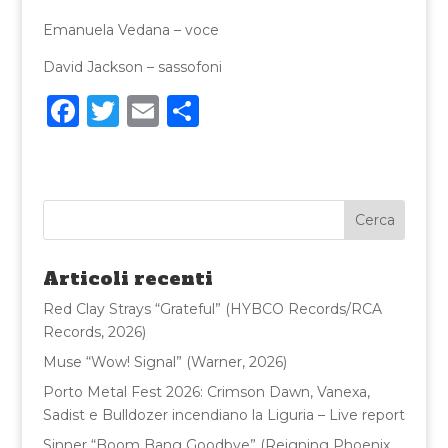
Emanuela Vedana – voce
David Jackson – sassofoni
F
T
E
C
a
w
m
o
c
it
ai
n
e
te
l
di
b
r
vi
o
di
Articoli recenti
o
Red Clay Strays “Grateful” (HYBCO Records/RCA
k
Records, 2026)
Muse “Wow! Signal” (Warner, 2026)
Porto Metal Fest 2026: Crimson Dawn, Vanexa,
Sadist e Bulldozer incendiano la Liguria – Live report
Sinner “Boom Bang Goodbye” (Reigning Phoenix