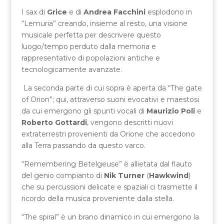
I sax di
Grice
e di
Andrea Facchini
esplodono in
“Lemuria” creando, insieme al resto, una visione
musicale perfetta per descrivere questo
luogo/tempo perduto dalla memoria e
rappresentativo di popolazioni antiche e
tecnologicamente avanzate.
La seconda parte di cui sopra è aperta da “The gate
of Orion”; qui, attraverso suoni evocativi e maestosi
da cui emergono gli spunti vocali di
Maurizio Poli
e
Roberto Gottardi
, vengono descritti nuovi
extraterrestri provenienti da Orione che accedono
alla Terra passando da questo varco.
“Remembering Betelgeuse” è allietata dal flauto
del genio compianto di
Nik Turner
(
Hawkwind
)
che su percussioni delicate e spaziali ci trasmette il
ricordo della musica proveniente dalla stella.
“The spiral” è un brano dinamico in cui emergono la