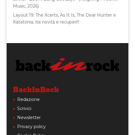
Music, 2026)
Layout 19: The Xcerts, As It Is, The Dear Hunter e
Katatonia, tra novità e recuperi!!
BackInRock
Redazione
Scrivici
Newsletter
Privacy policy