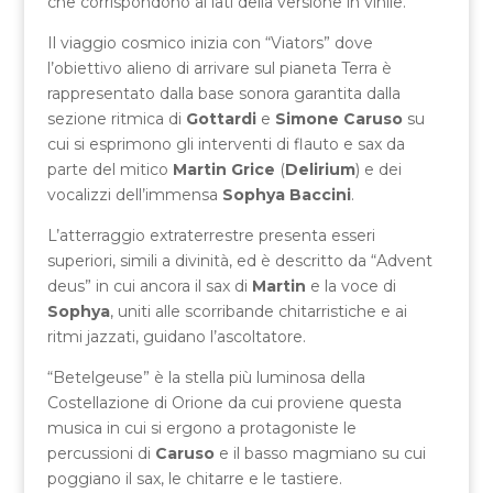
che corrispondono ai lati della versione in vinile.
Il viaggio cosmico inizia con “Viators” dove
l’obiettivo alieno di arrivare sul pianeta Terra è
rappresentato dalla base sonora garantita dalla
sezione ritmica di
Gottardi
e
Simone Caruso
su
cui si esprimono gli interventi di flauto e sax da
parte del mitico
Martin Grice
(
Delirium
) e dei
vocalizzi dell’immensa
Sophya Baccini
.
L’atterraggio extraterrestre presenta esseri
superiori, simili a divinità, ed è descritto da “Advent
deus” in cui ancora il sax di
Martin
e la voce di
Sophya
, uniti alle scorribande chitarristiche e ai
ritmi jazzati, guidano l’ascoltatore.
“Betelgeuse” è la stella più luminosa della
Costellazione di Orione da cui proviene questa
musica in cui si ergono a protagoniste le
percussioni di
Caruso
e il basso magmiano su cui
poggiano il sax, le chitarre e le tastiere.