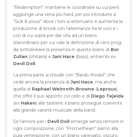
“Redemption” mantiene le coordinate su cui però
aggiunge una vena più hard, per poi introdurre a
“Sick & pious” dove i toni si attenuano e aumenta la
produzione di brividi con l’alternanza tra le voci e i
cori di cui sopra per dar vita ad un brano
starordinario per cui vale la definizione di vero prog;
da sottolineare la presenza in questo brano di
Bor
Zulian
(chitarra) e
Jani Hace
(bass), entrambi ex
Devil Doll
.
La prima parte si chiude con “Bardo thodol” che
vede ancora la presenza di
Jani Hace
, ma anche
quella di
Raphael Weinroth-Browne
(
Leprous
)
che offre il suo apporto col cello e di
Diego Tejeida
(ex
Haken
) alle tastiere; il brano prosegue coerente
alla grande varietà musicale della band.
Se l’amore per i
Devil Doll
emerge senza remore in
ogni composizione, con “Promethean” siamo alla
pura venerazione, con un brano variegato, oscuro,