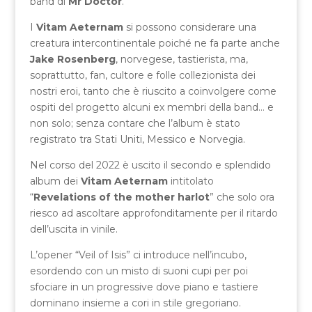
band di
Mr Doctor
.
I
Vitam Aeternam
si possono considerare una
creatura intercontinentale poiché ne fa parte anche
Jake Rosenberg
, norvegese, tastierista, ma,
soprattutto, fan, cultore e folle collezionista dei
nostri eroi, tanto che è riuscito a coinvolgere come
ospiti del progetto alcuni ex membri della band… e
non solo; senza contare che l’album è stato
registrato tra Stati Uniti, Messico e Norvegia.
Nel corso del 2022 è uscito il secondo e splendido
album dei
Vitam Aeternam
intitolato
“
Revelations of the mother harlot
” che solo ora
riesco ad ascoltare approfonditamente per il ritardo
dell’uscita in vinile.
L’opener “Veil of Isis” ci introduce nell’incubo,
esordendo con un misto di suoni cupi per poi
sfociare in un progressive dove piano e tastiere
dominano insieme a cori in stile gregoriano.