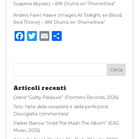
Susperia Abyssic) – BM Drums on “Promethea”
Anders Faret Haave (Images At Twilight, ex-Blood
Red Throne) – BM Drums on “Promethea”
F
T
E
C
a
w
m
o
c
it
ai
n
e
te
l
di
b
r
vi
o
di
Articoli recenti
o
Grand “Guilty Pleasure” (Frontiers Records, 2026)
k
Toto: l’arte della versatilità e della perfezione.
Discografia commentata!
Parker Barrow “Hold The Mash-The Album” (EAG
Music, 2026)