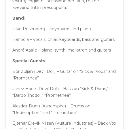
voluto) cogliere l’occasione per farlo, ma ne
avevano tutti i presupposti..
Band
:
Jake Rosenberg – keyboards and piano
Râhoola – vocals, choir, keyboards, bass and guitars
André Aaslie – piano, synth, mellotron and guitars
Special Guests
:
Bor Zuljan (Devil Doll) – Guitar on “Sick & Pious” and
“Promethea”
Janez Hace (Devil Doll) – Bass on “Sick & Pious,”
“Bardo Thodol,” “Promethea”
Alasdair Dunn (Ashenspire) – Drums on
“Redemption” and “Promethea”
Bjørnar Erevik Nilsen (Vulture Industries) – Back Vox