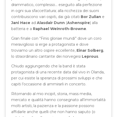
drammatico, complesso… eseguito alla perfezione
in ogni sua sfaccettatura; alla ricchezza dei suoni
contribuiscono vari ospiti, dai già citati
Bor Zulian
e
Jani Hace
ad
Alasdair Dunn
(
Ashenspire
) alla
batteria e a
Raphael Weinroth-Browne
.
Gran finale con “Finis gloriae mundi” dove un coro
meraviglioso si erge a protagonista e dove
troviamo un altro ospire eccellente,
Einar Solberg
,
lo straordinario cantante dei norvegesi
Leprous
.
Chiudo aggiungendo che la band è stata
protagonista di una recente data dal vivo in Olanda,
per cui esiste la speranza di prossimi sviluppi e che
capiti l’occasione di ammirarli in concerto.
Ritornando al mio incipit, storia, mass media,
mercato e qualità hanno consegnato all’immortalità
molti artisti, la pazienza e la passione possono
affidarle anche quelli che non hanno saputo (o