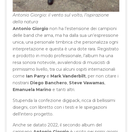
Antonio Giorgio: il vento sul volto, l’ispirazione
della natura
Antonio Giorgio
non ha l’estensione dei campioni
delle band che ama, ma ha dalla sua un’espressione
unica, una personale timbrica che personalizza ogni
interpretazione e questa è una dote rara. Registrato
e prodotto in modo professionale, l’album ha una
resa sonora notevole, avvalendosi di musicisti di
primissimo livello, tra cui alcuni ospiti internazionali
come
Ian Parry
e
Mark Vanderbilt
, per non citare i
nostrani
Diego Banchero
,
Steve Vawamas
,
Emanuela Marino
e tanti altri.
Stupenda la confezione digipack, ricca di bellissimi
disegni, con libretto con i testi e le spiegazioni
dell’intero progetto.
Anche se datato 2022, il secondo album del
campano
Antonio Giorgio
è uscito nei primi giorni