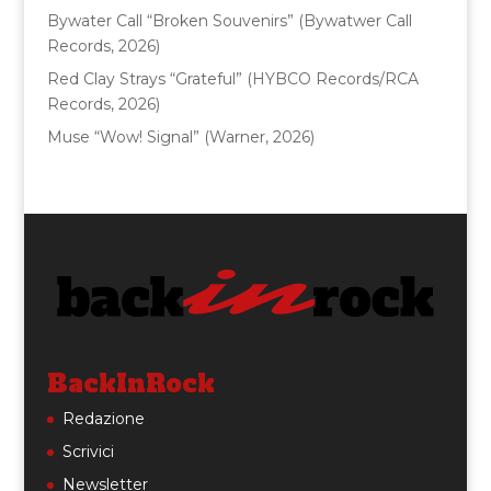
Bywater Call “Broken Souvenirs” (Bywatwer Call
Records, 2026)
Red Clay Strays “Grateful” (HYBCO Records/RCA
Records, 2026)
Muse “Wow! Signal” (Warner, 2026)
BackInRock
Redazione
Scrivici
Newsletter