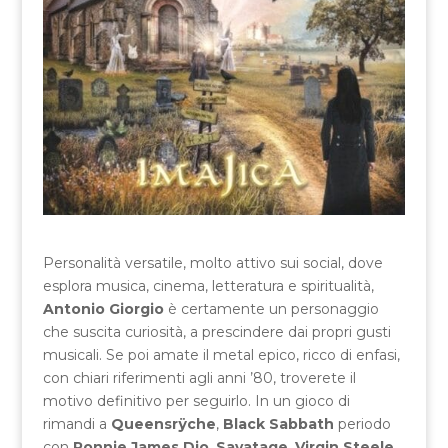
Personalità versatile, molto attivo sui social, dove
esplora musica, cinema, letteratura e spiritualità,
Antonio Giorgio
è certamente un personaggio
che suscita curiosità, a prescindere dai propri gusti
musicali. Se poi amate il metal epico, ricco di enfasi,
con chiari riferimenti agli anni ’80, troverete il
motivo definitivo per seguirlo. In un gioco di
rimandi a
Queensrÿche
,
Black Sabbath
periodo
con
Ronnie James Dio
,
Savatage
,
Virgin Steele