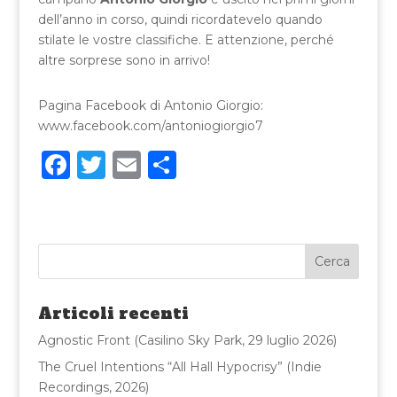
dell’anno in corso, quindi ricordatevelo quando
stilate le vostre classifiche. E attenzione, perché
altre sorprese sono in arrivo!
Pagina Facebook di Antonio Giorgio:
www.facebook.com/antoniogiorgio7
F
T
E
C
a
w
m
o
c
it
ai
n
e
te
l
di
b
r
vi
o
di
Articoli recenti
o
Agnostic Front (Casilino Sky Park, 29 luglio 2026)
k
The Cruel Intentions “All Hall Hypocrisy” (Indie
Recordings, 2026)