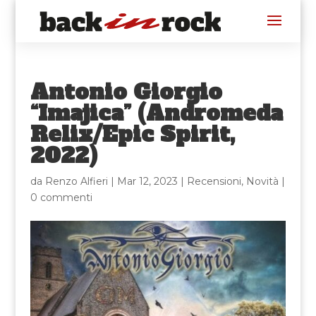
Antonio Giorgio
“Imajica” (Andromeda
Relix/Epic Spirit,
2022)
da
Renzo Alfieri
|
Mar 12, 2023
|
Recensioni
,
Novità
|
0 commenti