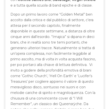
e a tutta quella scuola di band epiche e di classe.
Dopo un primo lavoro come “Golden Metal” ben
accolto dalla critica e dal pubblico di settore, c’era
attesa per il secondo capitolo, finalmente
disponibile in queste settimane, a distanza di oltre
cinque anni dall’esordio. “Imajica” si dipana in dieci
brani, che in realtà sono tre temi portanti, che
generano ulteriori tracce. Naturalmente si tratta di
un’opera complessa, non facilmente leggibile al
primo ascolto, ma di volta in volta acquista fascino,
per poi portarci alla chiave di lettura definitiva. Vi
invito a godere della profondità emotiva di brani
come ‘Gothic Church’, ‘Hell On Earth’ e ‘Lucifer’s
Treasures’ per cogliere appieno il valore di questo
meraviglioso disco, sontuoso nei suoni e con
melodie cariche di spirito e magniloquenza. Con la
chiusura di una convincente cover di “I Will
Remember”, un classico dei Queensrÿche. Da