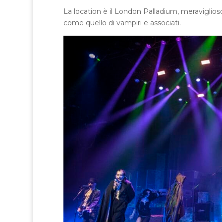
La location è il London Palladium, meraviglioso 
come quello di vampiri e associati.