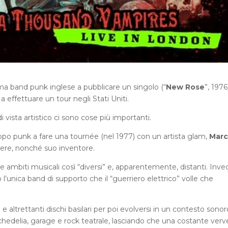
ima band punk inglese a pubblicare un singolo (“
New Rose
”, 1976
 a effettuare un tour negli Stati Uniti.
 vista artistico ci sono cose più importanti.
ruppo punk a fare una tournée (nel 1977) con un artista glam,
Marc
enere, nonché suo inventore.
ue ambiti musicali così “diversi” e, apparentemente, distanti. Inve
l’unica band di supporto che il “guerriero elettrico” volle che
 altrettanti dischi basilari per poi evolversi in un contesto sonor
hedelia, garage e rock teatrale, lasciando che una costante verv