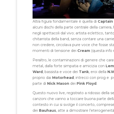
Altra figura fondamentale è quella di
Captain
alcuni dischi della parte centrale della carri
negli spettacoli dal vivo; artista eclettico, ta
chitarrista della band, senza contare una carrie
non credere, circolava pure voce che fosse sta
momenti di tensione dei
Cream
(questa info 
Peraltro, le contaminazioni di genere che car
metal, dalla forte simpatia e amicizia con
Lem
Ward
, bassista e voce dei
Tank
, eroi della
N.W
proprio dai
Motorhead
; intrecci con prog e 
parte di
Nick Mason
dei
Pink Floyd
.
Questo nuovo live, registrato a ridosso della s
canzoni che vanno a toccare buona parte della
contesto in cui si svolge il concerto, compres
dei
Bauhaus
, atte a dimostrare l’eterogeneità