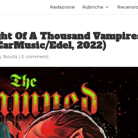
Redazione
Rubriche
Recensio
ht Of A Thousand Vampire
(EarMusic/Edel, 2022)
i
,
Novità
|
0 commenti