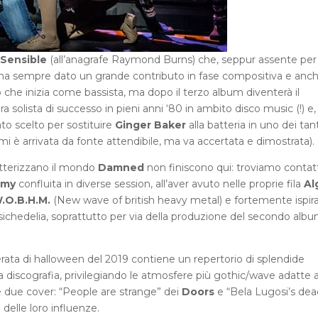
 Sensible
(all’anagrafe Raymond Burns) che, seppur assente per
era, ha sempre dato un grande contributo in fase compositiva e anc
nto che inizia come bassista, ma dopo il terzo album diventerà il
ra solista di successo in pieni anni ‘80 in ambito disco music (!) e,
to scelto per sostituire
Ginger Baker
alla batteria in uno dei tant
mi è arrivata da fonte attendibile, ma va accertata e dimostrata).
atterizzano il mondo
Damned
non finiscono qui: troviamo contatt
my
confluita in diverse session, all’aver avuto nelle proprie fila
Al
.O.B.H.M.
(New wave of british heavy metal) e fortemente ispira
psichedelia, soprattutto per via della produzione del secondo alb
erata di halloween del 2019 contiene un repertorio di splendide
 discografia, privilegiando le atmosfere più gothic/wave adatte a
e due cover: “People are strange” dei
Doors
e “Bela Lugosi’s dea
 delle loro influenze.