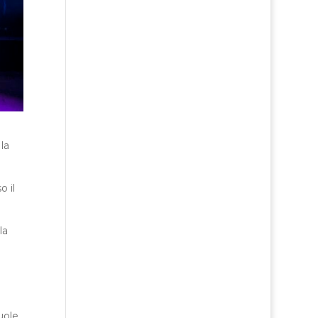
la
o il
la
uole