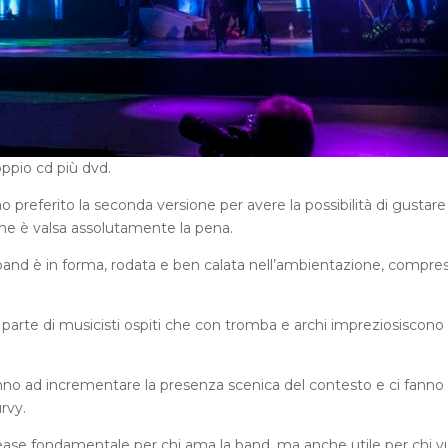
oppio cd più dvd.
ho preferito la seconda versione per avere la possibilità di gustare 
ne è valsa assolutamente la pena.
 band è in forma, rodata e ben calata nell’ambientazione, compres
parte di musicisti ospiti che con tromba e archi impreziosiscono 
 vanno ad incrementare la presenza scenica del contesto e ci fanno
rvy.
release fondamentale per chi ama la band, ma anche utile per chi v