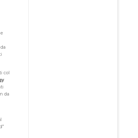
he
 da
i
i col
gy
ti
um da
l
d”