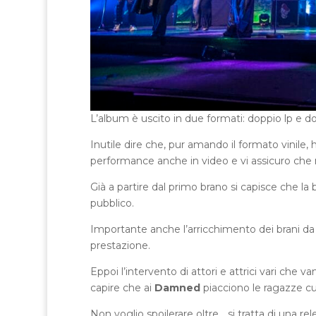
L’album è uscito in due formati: doppio lp e d
Inutile dire che, pur amando il formato vinile, 
performance anche in video e vi assicuro che 
Già a partire dal primo brano si capisce che la
pubblico.
Importante anche l’arricchimento dei brani da 
prestazione.
Eppoi l’intervento di attori e attrici vari che
capire che ai
Damned
piacciono le ragazze cu
Non voglio spoilerare oltre… si tratta di una 