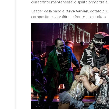
dissacrante mantenesse lo spirito primordiale
Leader della band è
Dave Vanian
, dotato di
compositore sopraffino e frontman assoluto; u