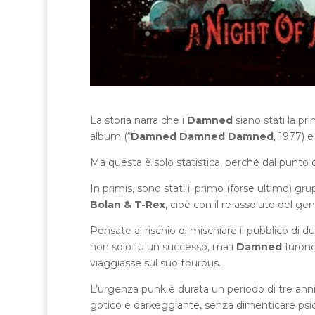
La storia narra che i
Damned
siano stati la pr
album (“
Damned Damned Damned
, 1977) e
Ma questa è solo statistica, perché dal punto di
In primis, sono stati il primo (forse ultimo) g
Bolan & T-Rex
, cioè con il re assoluto del g
Pensate al rischio di mischiare il pubblico di d
non solo fu un successo, ma i
Damned
furono 
viaggiasse sul suo tourbus.
L’urgenza punk è durata un periodo di tre anni e
gotico e darkeggiante, senza dimenticare psic