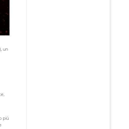
), un
ce,
o più
e