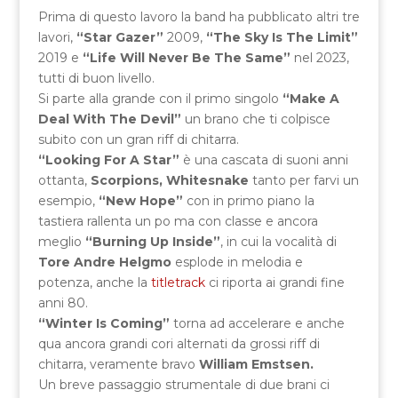
Prima di questo lavoro la band ha pubblicato altri tre
lavori,
“Star Gazer”
2009,
“The Sky Is The Limit”
2019 e
“Life Will Never Be The Same”
nel 2023,
tutti di buon livello.
Si parte alla grande con il primo singolo
“Make A
Deal With The Devil”
un brano che ti colpisce
subito con un gran riff di chitarra.
“Looking For A Star”
è una cascata di suoni anni
ottanta,
Scorpions,
Whitesnake
tanto per farvi un
esempio,
“New Hope”
con in primo piano la
tastiera rallenta un po ma con classe e ancora
meglio
“Burning Up Inside”
, in cui la vocalità di
Tore Andre Helgmo
esplode in melodia e
potenza, anche la
titletrack
ci riporta ai grandi fine
anni 80.
“Winter Is Coming”
torna ad accelerare e anche
qua ancora grandi cori alternati da grossi riff di
chitarra, veramente bravo
William Emstsen.
Un breve passaggio strumentale di due brani ci