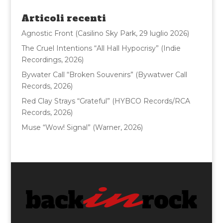
o
di
Articoli recenti
o
Agnostic Front (Casilino Sky Park, 29 luglio 2026)
k
The Cruel Intentions “All Hall Hypocrisy” (Indie
Recordings, 2026)
Bywater Call “Broken Souvenirs” (Bywatwer Call
Records, 2026)
Red Clay Strays “Grateful” (HYBCO Records/RCA
Records, 2026)
Muse “Wow! Signal” (Warner, 2026)