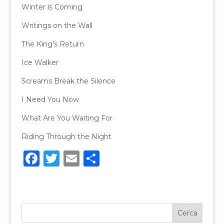
Winter is Coming
Writings on the Wall
The King’s Return
Ice Walker
Screams Break the Silence
I Need You Now
What Are You Waiting For
Riding Through the Night
F
T
E
C
a
w
m
o
c
it
ai
n
e
te
l
di
b
r
vi