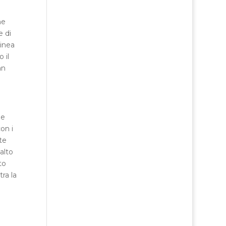
a
ne
e di
linea
 il
an
 e
on i
te
alto
to
ra la