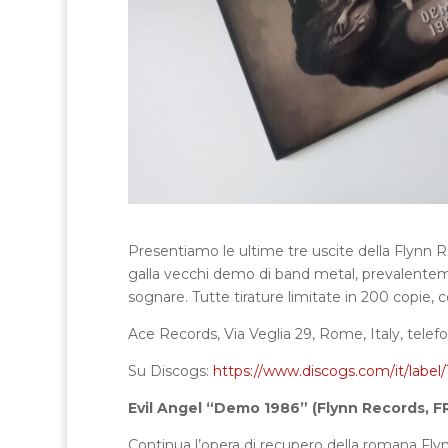
Presentiamo le ultime tre uscite della Flynn Re
galla vecchi demo di band metal, prevalenteme
sognare. Tutte tirature limitate in 200 copie, con
Ace Records, Via Veglia 29, Rome, Italy, telef
Su Discogs:
https://www.discogs.com/it/labe
Evil Angel “Demo 1986” (Flynn Records, F
Continua l’opera di recupero della romana Fly