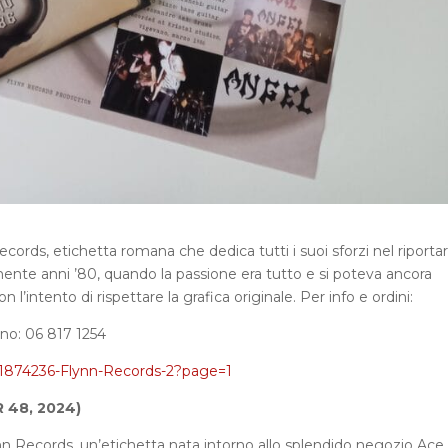
cords, etichetta romana che dedica tutti i suoi sforzi nel riporta
nte anni ’80, quando la passione era tutto e si poteva ancora
 l’intento di rispettare la grafica originale. Per info e ordini:
ono: 06 817 1254
l/1874236-Flynn-Records-2?page=1
R 48, 2024)
nn Records, un’etichetta nata intorno allo splendido negozio Ace