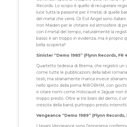
Records. Lo scopo è quello di recuperare regist
luce tutta la passione per il metal, di quelle b
del metal che verrà. Gli Evil Angel sono italia
Iron Maiden per le chitarre ed atmosfere di pr
con il metal del tempo, naturalmente la registr
basso è sin troppo in evidenza, ma è proprio 
bella scoperta!!
Sinister “Demo 1985” (Flynn Records, FR 
Quartetto tedesca di Brema, che registrò un so
come tutte le pubblicazioni della label romana,
testi, ma stranamente manca invece stranamen
nello spirito della prima NWOBHM, con giochi due
e citare nomi come Holocaust e Jaguar non è b
troppo presto. Oltre ai tre brani del demo, il 
crescita della band, purtroppo presto interrott
Vengeance “Demo 1989” (Flynn Records, 
I texani Vengeance sono l’ennesima conferma