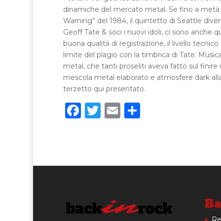
dinamiche del mercato metal. Se fino a metà an
Warning” del 1984, il quintetto di Seattle dive
Geoff Tate & soci i nuovi idoli, ci sono anche
buona qualità di registrazione, il livello tecnic
limite del plagio con la timbrica di Tate. Mus
metal, che tanti proseliti aveva fatto sul fini
mescola metal elaborato e atmosfere dark alla 
terzetto qui presentato.
F
T
E
C
a
w
m
o
c
it
ai
n
e
te
l
di
b
r
vi
o
di
o
Ba
k
Re