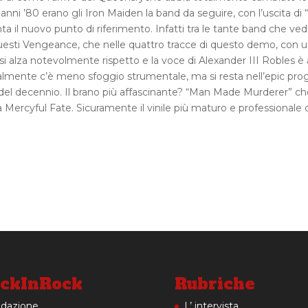
ni ’80 erano gli Iron Maiden la band da seguire, con l’uscita di 
nta il nuovo punto di riferimento. Infatti tra le tante band che ved
 questi Vengeance, che nelle quattro tracce di questo demo, con 
o si alza notevolmente rispetto e la voce di Alexander III Robles è 
icalmente c’è meno sfoggio strumentale, ma si resta nell’epic pro
re del decennio. Il brano più affascinante? “Man Made Murderer” ch
Mercyful Fate. Sicuramente il vinile più maturo e professionale 
ckInRock
Rubriche
dazione
L’ intervista