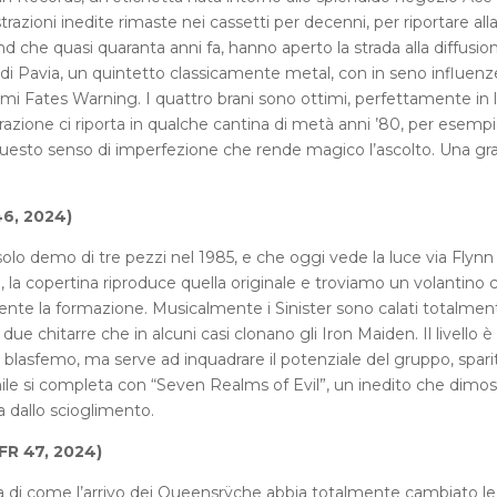
razioni inedite rimaste nei cassetti per decenni, per riportare all
and che quasi quaranta anni fa, hanno aperto la strada alla diffusio
ni di Pavia, un quintetto classicamente metal, con in seno influenz
imi Fates Warning. I quattro brani sono ottimi, perfettamente in 
azione ci riporta in qualche cantina di metà anni ’80, per esempio
questo senso di imperfezione che rende magico l’ascolto. Una gr
46, 2024)
lo demo di tre pezzi nel 1985, e che oggi vede la luce via Flynn
 la copertina riproduce quella originale e troviamo un volantino c
te la formazione. Musicalmente i Sinister sono calati totalmen
 chitarre che in alcuni casi clonano gli Iron Maiden. Il livello è 
lasfemo, ma serve ad inquadrare il potenziale del gruppo, spari
vinile si completa con “Seven Realms of Evil”, un inedito che dimost
a dallo scioglimento.
FR 47, 2024)
 di come l’arrivo dei Queensrÿche abbia totalmente cambiato le