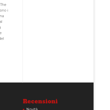
“The
ono i
una
al
g
e
del
Recensioni
Novità