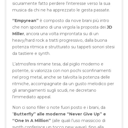
sicuramente fatto perdere l’interesse verso la sua
musica da chi ne ha apprezzato le gesta passate.
“Empyrean”
è composto da nove brani più intro
che non spostano di una virgola la proposta dei
JD
Miller
, ancora una volta improntata su di un
heavy/hard rock a tratti progressivo, dalla buona
potenza ritmica e strutturato su tappeti sonori stesi
da tastiere e synth.
L’atmosfera rimane tesa, dal piglio moderno e
potente, si valorizza con non pochi sconfinamenti
nel prog metal, anche se talvolta la potenza delle
ritmiche, accompagnate da un gusto melodico per
gli arrangiamenti sugli scudi, ne decretano
l’immediato appeal.
Non ci sono filler o note fuori posto e i brani, da
“
Butterfly” alle moderne “Never Give Up” e
“One In A Million”
(alle quali l’uso massiccio di
synth conferisce un tocco new wave), fino alla