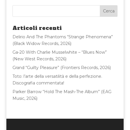
e
te
l
di
b
r
vi
o
di
Articoli recenti
o
Delirio And The Phantoms “Strange Phenomena”
k
(Black Widow Records, 2026)
Ga-20 With Charlie Musselwhite – “Blues Now”
(New West Records, 2026)
Grand “Guilty Pleasure” (Frontiers Records, 2026)
Toto: l’arte della versatilità e della perfezione.
Discografia commentata!
Parker Barrow “Hold The Mash-The Album” (EAG
Music, 2026)