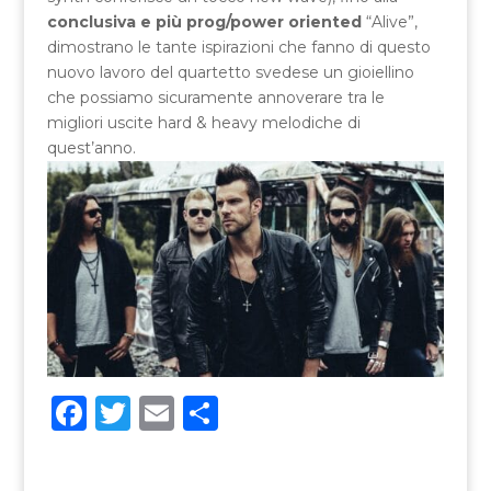
conclusiva e più prog/power oriented
“Alive”,
dimostrano le tante ispirazioni che fanno di questo
nuovo lavoro del quartetto svedese un gioiellino
che possiamo sicuramente annoverare tra le
migliori uscite hard & heavy melodiche di
quest’anno.
F
T
E
C
a
w
m
o
c
it
ai
n