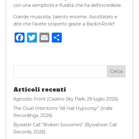
con una semplicità e fluidità che ha dell’incredibile.
Grande musicista, talento enorme. Ascoltatelo e
dite che l’avete scoperto grazie a BackInRock!!
F
T
E
C
a
w
m
o
c
it
ai
n
e
te
l
di
b
r
vi
o
di
Articoli recenti
o
Agnostic Front (Casilino Sky Park, 29 luglio 2026)
k
The Cruel Intentions “All Hall Hypocrisy” (Indie
Recordings, 2026)
Bywater Call “Broken Souvenirs” (Bywatwer Call
Records, 2026)