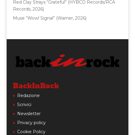
Red Clay Strays “Grateful” (HYBCO Records/RCA
Records, 2026)
Muse “Wow! Signal” (Warner, 2026)
BackInRock
Redazione
Scrivici
Newsletter
Privacy policy
Cookie Policy