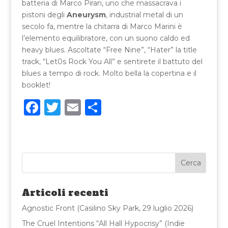
batteria di Marco Piran, uno che massacrava i
pistoni degli
Aneurysm
, industrial metal di un
secolo fa, mentre la chitarra di Marco Marini è
l’elemento equilibratore, con un suono caldo ed
heavy blues. Ascoltate “Free Nine”, “Hater” la title
track, “Let0s Rock You All” e sentirete il battuto del
blues a tempo di rock. Molto bella la copertina e il
booklet!
F
T
E
C
a
w
m
o
c
it
ai
n
e
te
l
di
b
r
vi
o
di
Articoli recenti
o
Agnostic Front (Casilino Sky Park, 29 luglio 2026)
k
The Cruel Intentions “All Hall Hypocrisy” (Indie