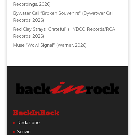
Recordings, 2026)
Bywater Call “Broken Souvenirs” (Bywatwer Call
Records, 2026)
Red Clay Strays “Grateful” (HYBCO Records/RCA
Records, 2026)
Muse “Wow! Signal” (Warner, 2026)
BackInRock
Redazione
Scrivici