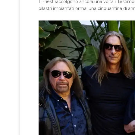
I Priest raccolgono ancora una volta il testim
pilastri impiantati ormai una cinquantina di an