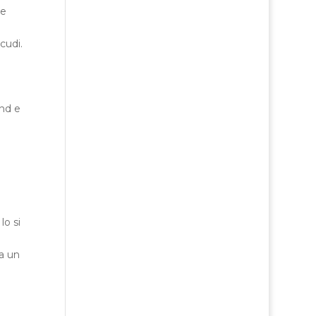
le
cudi.
and e
lo si
a un