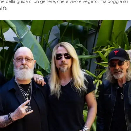
one della guida di un genere, che è vivo e vegeto, ma poggia su
ni fa.