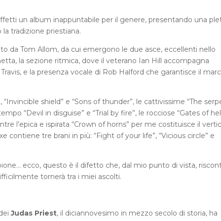
i effetti un album inappuntabile per il genere, presentando una ple
la tradizione priestiana.
to da Tom Allom, da cui emergono le due asce, eccellenti nello
anetta, la sezione ritmica, dove il veterano Ian Hill accompagna
Travis, e la presenza vocale di Rob Halford che garantisce il mar
, “Invincible shield” e “Sons of thunder”, le cattivissime “The serp
mpo “Devil in disguise” e “Trial by fire”, le rocciose “Gates of hell
tre l’epica e ispirata “Crown of horns” per me costituisce il verti
contiene tre brani in più: “Fight of your life”, “Vicious circle” e
ne… ecco, questo è il difetto che, dal mio punto di vista, riscon
ficilmente tornerà tra i miei ascolti.
dei
Judas Priest
, il diciannovesimo in mezzo secolo di storia, ha