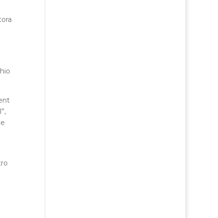
tora
chio
ent
”,
ce
tro