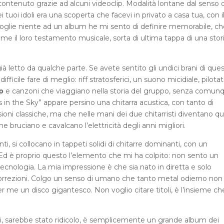
 contenuto grazie ad alcuni videoclip. Modalità lontane dal senso d
tuoi idoli era una scoperta che facevi in privato a casa tua, con i
oglie niente ad un album he mi sento di definire memorabile, ch
 il loro testamento musicale, sorta di ultima tappa di una stor
à letto da qualche parte. Se avete sentito gli undici brani di que
ficile fare di meglio: riff stratosferici, un suono micidiale, pilota
p
e canzoni che viaggiano nella storia del gruppo, senza comun
s in the Sky” appare persino una chitarra acustica, con tanto di
ioni classiche, ma che nelle mani dei due chitarristi diventano qu
che bruciano e cavalcano l’elettricità degli anni migliori.
i, si collocano in tappeti solidi di chitarre dominanti, con un
Ed è proprio questo l’elemento che mi ha colpito: non sento un
 tecnologia. La mia impressione è che sia nato in diretta e solo
orrezioni. Colgo un senso di umano che tanto metal odierno non
r me un disco gigantesco. Non voglio citare titoli, è l’insieme ch
, sarebbe stato ridicolo, è semplicemente un grande album dei