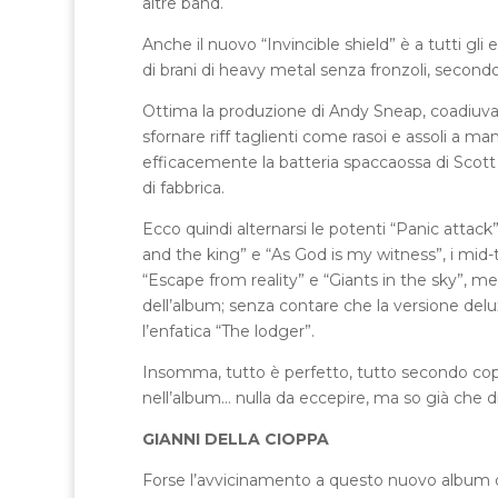
altre band.
Anche il nuovo “Invincible shield” è a tutti gl
di brani di heavy metal senza fronzoli, secondo 
Ottima la produzione di Andy Sneap, coadiuva
sfornare riff taglienti come rasoi e assoli a m
efficacemente la batteria spaccaossa di Scott 
di fabbrica.
Ecco quindi alternarsi le potenti “Panic attack”
and the king” e “As God is my witness”, i mid-te
“Escape from reality” e “Giants in the sky”, men
dell’album; senza contare che la versione deluxe 
l’enfatica “The lodger”.
Insomma, tutto è perfetto, tutto secondo copio
nell’album… nulla da eccepire, ma so già che dif
GIANNI DELLA CIOPPA
Forse l’avvicinamento a questo nuovo album 