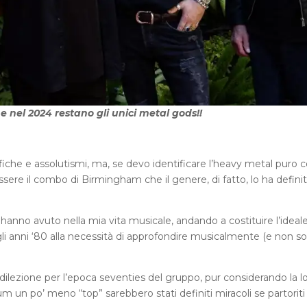
e nel 2024 restano gli unici metal gods!!
ifiche e assolutismi, ma, se devo identificare l’heavy metal puro 
sere il combo di Birmingham che il genere, di fatto, lo ha defini
hanno avuto nella mia vita musicale, andando a costituire l’ideal
 anni ‘80 alla necessità di approfondire musicalmente (e non sol
ilezione per l’epoca seventies del gruppo, pur considerando la l
um un po’ meno “top” sarebbero stati definiti miracoli se partoriti