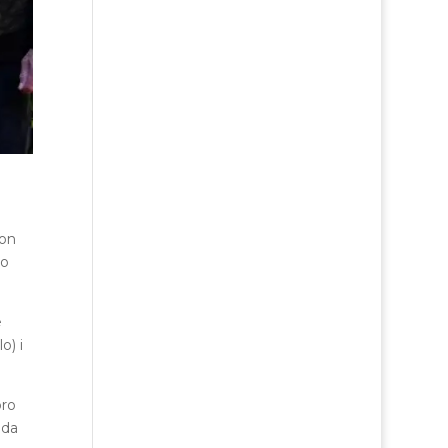
con
to
e
o) i
oro
 da