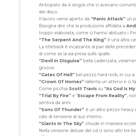
Anticipato da 4 singoli che ci avevano convint
del disco.
Il lavoro viene aperto da
“Panic Attack”
un pe
Bisogna dire che la produzione affidata a
And
troppo elaborata, come ci hanno abituato i Prie
“The Serpent And The King”
è una altra cav
La titletrack è incalzante al pari delle preced
di come se la sia presa sulle spalle.
“Devil In Disguise”
bella cadenzata, veramente
groove.
“Gates Of Hell”
bel pezzo hard rock, in cui s
“Crown Of Hornes”
rallenta un attimo e ci fa
Come picchia
Scott Travis
su
“As God Is M
“Trial By Fire”
e “
Escape From Reality”
, no
sentiva da anni.
“Sons Of Thunder”
è un altro pezzo heavy 
calo di tensione al suo interno.
“Giants In The Sky”
chiude in maniera eccelsa
Nella versione deluxe del cd ci sono altri tre b