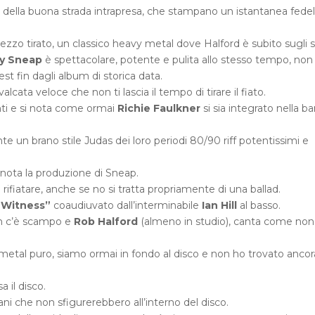
i della buona strada intrapresa, che stampano un istantanea fede
zzo tirato, un classico heavy metal dove Halford è subito sugli s
y Sneap
è spettacolare, potente e pulita allo stesso tempo, non
st fin dagli album di storica data.
alcata veloce che non ti lascia il tempo di tirare il fiato.
enti e si nota come ormai
Richie Faulkner
si sia integrato nella b
 un brano stile Judas dei loro periodi 80/90 riff potentissimi e
i nota la produzione di Sneap.
 rifiatare, anche se no si tratta propriamente di una ballad.
y Witness”
coaudiuvato dall’interminabile
Ian Hill
al basso.
n c’è scampo e
Rob Halford
(almeno in studio), canta come non 
metal puro, siamo ormai in fondo al disco e non ho trovato ancor
 il disco.
rani che non sfigurerebbero all’interno del disco.