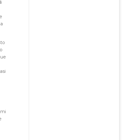
i
l
e
ia
sto
to
que
asi
 mi
e