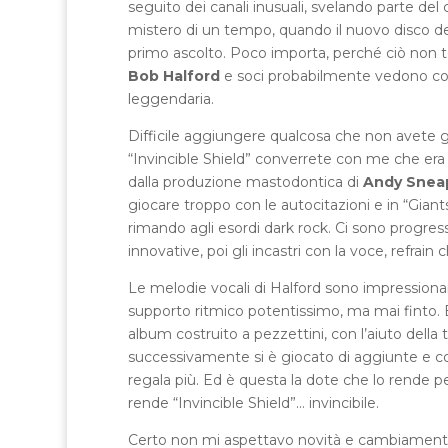
seguito dei canali inusuali, svelando parte del
mistero di un tempo, quando il nuovo disco dei 
primo ascolto. Poco importa, perché ciò non t
Bob Halford
e soci probabilmente vedono come
leggendaria.
Difficile aggiungere qualcosa che non avete gi
“Invincible Shield” converrete con me che era dif
dalla produzione mastodontica di
Andy Snea
giocare troppo con le autocitazioni e in “Giant
rimando agli esordi dark rock. Ci sono progress
innovative, poi gli incastri con la voce, refrain 
Le melodie vocali di Halford sono impressionant
supporto ritmico potentissimo, ma mai finto. 
album costruito a pezzettini, con l’aiuto della
successivamente si è giocato di aggiunte e c
regala più. Ed è questa la dote che lo rende pe
rende “Invincible Shield”… invincibile.
Certo non mi aspettavo novità e cambiamenti