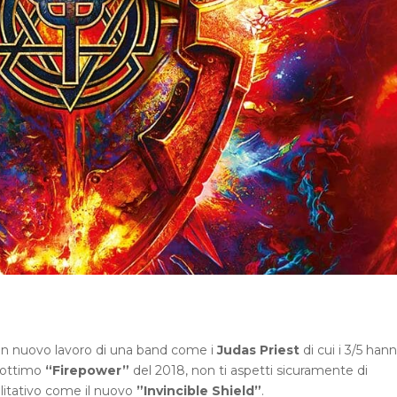
 un nuovo lavoro di una band come i
Judas Priest
di cui i 3/5 han
à ottimo
“Firepower”
del 2018, non ti aspetti sicuramente di
ualitativo come il nuovo
”Invincible Shield”
.