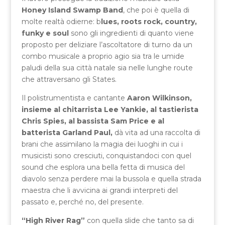
Honey Island Swamp Band
, che poi è quella di
molte realtà odierne: b
lues, roots rock, country,
funky e soul
sono gli ingredienti di quanto viene
proposto per deliziare l’ascoltatore di turno da un
combo musicale a proprio agio sia tra le umide
paludi della sua città natale sia nelle lunghe route
che attraversano gli States.
Il polistrumentista e cantante
Aaron Wilkinson,
insieme al chitarrista Lee Yankie, al tastierista
Chris Spies, al bassista Sam Price e al
batterista Garland Paul,
dà vita ad una raccolta di
brani che assimilano la magia dei luoghi in cui i
musicisti sono cresciuti, conquistandoci con quel
sound che esplora una bella fetta di musica del
diavolo senza perdere mai la bussola e quella strada
maestra che li avvicina ai grandi interpreti del
passato e, perché no, del presente.
“High River Rag”
con quella slide che tanto sa di