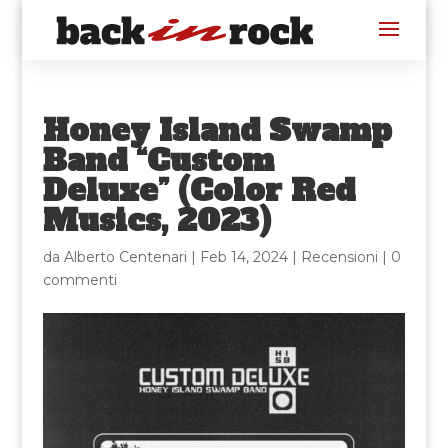
Honey Island Swamp
Band “Custom
Deluxe” (Color Red
Musics, 2023)
da
Alberto Centenari
|
Feb 14, 2024
|
Recensioni
|
0
commenti