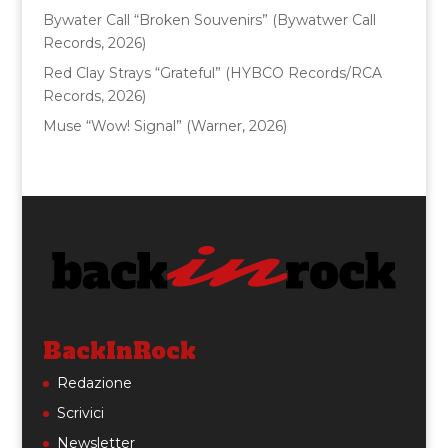
Bywater Call “Broken Souvenirs” (Bywatwer Call
Records, 2026)
Red Clay Strays “Grateful” (HYBCO Records/RCA
Records, 2026)
Muse “Wow! Signal” (Warner, 2026)
BackInRock
Redazione
Scrivici
Newsletter