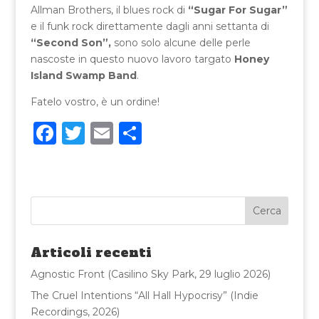
Allman Brothers, il blues rock di
“Sugar For Sugar”
e il funk rock direttamente dagli anni settanta di
“Second Son”,
sono solo alcune delle perle
nascoste in questo nuovo lavoro targato
Honey
Island Swamp Band
.
Fatelo vostro, è un ordine!
F
T
E
C
a
w
m
o
c
it
ai
n
e
te
l
di
b
r
vi
o
di
Articoli recenti
o
Agnostic Front (Casilino Sky Park, 29 luglio 2026)
k
The Cruel Intentions “All Hall Hypocrisy” (Indie
Recordings, 2026)