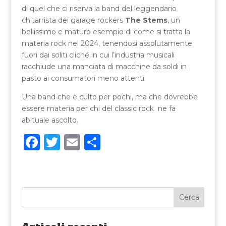
di quel che ci riserva la band del leggendario
chitarrista dei garage rockers
The Stems
, un
bellissimo e maturo esempio di come si tratta la
materia rock nel 2024, tenendosi assolutamente
fuori dai soliti cliché in cui l’industria musicali
racchiude una manciata di macchine da soldi in
pasto ai consumatori meno attenti.
Una band che è culto per pochi, ma che dovrebbe
essere materia per chi del classic rock ne fa
abituale ascolto.
F
T
E
C
a
w
m
o
c
it
ai
n
e
te
l
di
b
r
vi
o
di