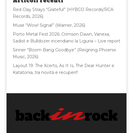
Articoli recenti
o
Red Clay Strays “Grateful” (HYBCO Records/RCA
k
Records, 2026)
Muse “Wow! Signal” (Warner, 2026)
Porto Metal Fest 2026: Crimson Dawn, Vanexa,
Sadist e Bulldozer incendiano la Liguria – Live report
Sinner “Boom Bang Goodbye” (Reigning Phoenix
Music, 2026)
Layout 19: The Xcerts, As It Is, The Dear Hunter e
Katatonia, tra novità e recuperi!!