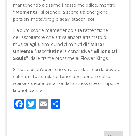
mantenendo altissimo il tasso melodico, mentre
“Moments”
si prende la scena tra energiche
porzioni metal/prog e soavi stacchi aor.
L’album scorre mantenendo alta l’attenzione
dell’ascoltatore che arriva ancora affamato di
musica agli ultimi quindici minuti di
“Mirror
Universe”
, racchiusi nella conclusiva
“Billions Of
Souls”
, dalle trame prossime ai Flower Kings.
Si tratta di un’opera che va assimilata con la dovuta
calma, in tutto relax e tenendoci per un’oretta
scarsa a debita distanza dallo stress che ci impone
la quotidianità.
F
T
E
C
a
w
m
o
c
it
ai
n
e
te
l
di