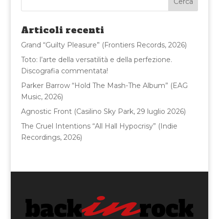
b
r
vi
o
di
Articoli recenti
o
Grand “Guilty Pleasure” (Frontiers Records, 2026)
k
Toto: l’arte della versatilità e della perfezione.
Discografia commentata!
Parker Barrow “Hold The Mash-The Album” (EAG
Music, 2026)
Agnostic Front (Casilino Sky Park, 29 luglio 2026)
The Cruel Intentions “All Hall Hypocrisy” (Indie
Recordings, 2026)