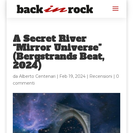
A Secret River
“Mirror Universe”
(Bergstrands Beat,
2024)
da
Alberto Centenari
|
Feb 19, 2024
|
Recensioni
|
0
commenti