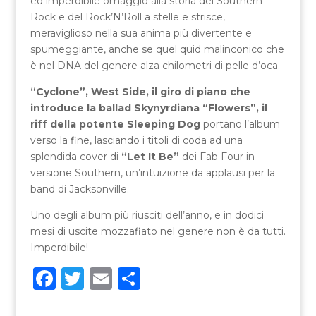
ed imperdibile omaggio alla storia del Southern
Rock e del Rock’N’Roll a stelle e strisce,
meraviglioso nella sua anima più divertente e
spumeggiante, anche se quel quid malinconico che
è nel DNA del genere alza chilometri di pelle d’oca.
“Cyclone”, West Side, il giro di piano che
introduce la ballad Skynyrdiana “Flowers”, il
riff della potente Sleeping Dog
portano l’album
verso la fine, lasciando i titoli di coda ad una
splendida cover di
“Let It Be”
dei Fab Four in
versione Southern, un’intuizione da applausi per la
band di Jacksonville.
Uno degli album più riusciti dell’anno, e in dodici
mesi di uscite mozzafiato nel genere non è da tutti.
Imperdibile!
F
T
E
C
a
w
m
o