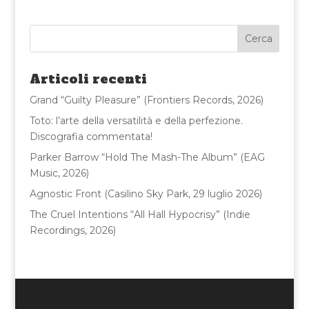
c
it
ai
n
e
te
l
di
b
r
vi
o
di
Articoli recenti
o
Grand “Guilty Pleasure” (Frontiers Records, 2026)
k
Toto: l’arte della versatilità e della perfezione.
Discografia commentata!
Parker Barrow “Hold The Mash-The Album” (EAG
Music, 2026)
Agnostic Front (Casilino Sky Park, 29 luglio 2026)
The Cruel Intentions “All Hall Hypocrisy” (Indie
Recordings, 2026)