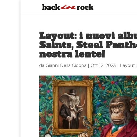
Layout: i nuovi al
Saints, Steel Panth
nostra lente!
da
Gianni Della Cioppa
|
Ott 12, 2023
|
Layout