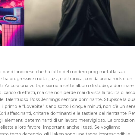
ta band londinese che ha fatto del modern prog metal la sua
ra progressive metal, jazz, elettronica, cori da arena rock e un
i. Ancora una volta, e siamo a sette album di studio, a dominare i
arico di effetti, ma che non perde mai di vista la facilità di asco
e del talentuoso Ross Jennings sempre dominante. Stupisce la qual
o il primo e “Lovebite” siano sotto i cinque minuti, non c’è un sen
ri affascinanti, chitarre dominanti e le tastiere del rientrante Pe
li elementi determinanti di un lavoro meraviglioso. La produzion
elletta a loro favore. Importanti anche i testi. Se vogliamo
sto terzo decennio, gli Haken sono una tappa imprescindibile.