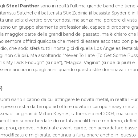
 gli
Steel Panther
sono in realtà l’ultima grande band che tiene 
arrista Satchel e il batterista Stix Zadinia (il bassista Spyder è in 
ta una sola: divertire divertendosi, ma senza mai perdere di vista 
co sono un gruppo altamente professionale, capace di proporre gra
la maggior parte delle grandi band del passato, ma è chiaro che 
anno sempre offrirci qualcosa che meriti di essere ascoltato con pia
, che soddisferà tutti i nostalgici di quella Los Angeles festaiol
ggi non c’è più. Ma ascoltando “Never To Late (To Get Some Puss
“Is My Dick Enough” (si ride”), “Magical Vagina” (si ride di più!!) e
essere ancora in quegli anni, quando questo stile dominava il mon
)
niti siano il catino da cui attingere le novità metal, in realtà l’Eu
, spesso restia da tempo ad offrire novità in campo heavy metal, 
seracT originari di Milton Keynes, si formano nel 2003, ma solo n
a il loro suono: bordate di metal apocalittico e moderno, defini
o, prog, groove, industrial e avant-garde, con accordature basse
a, modificata e migliorata, continua a funzionare anche in questo