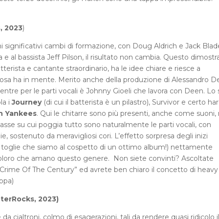
s, 2023
)
significativi cambi di formazione, con Doug Aldrich e Jack Blad
ra e al bassista Jeff Pilson, il risultato non cambia. Questo dimostr
erista e cantante straordinario, ha le idee chiare e riesce a
cosa ha in mente. Merito anche della produzione di Alessandro De
ntre per le parti vocali è Johnny Gioeli che lavora con Deen. Lo s
la i
Journey
(di cui il batterista è un pilastro), Survivor e certo ha
 Yankees
. Qui le chitarre sono più presenti, anche come suoni,
e su cui poggia tutto sono naturalmente le parti vocali, con
 sostenuto da meravigliosi cori. L’effetto sorpresa degli inizi
n toglie che siamo al cospetto di un ottimo album!) nettamente
oloro che amano questo genere. Non siete convinti? Ascoltate
e “Crime Of The Century” ed avrete ben chiaro il concetto di heavy
oppa)
terRocks, 2023)
da cialtroni, colmo di esagerazioni, tali da rendere quasi ridicolo i