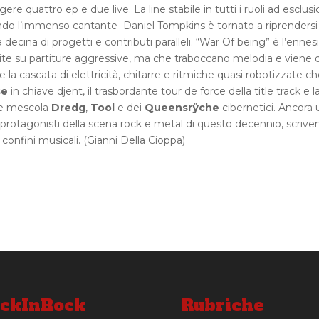
re quattro ep e due live. La line stabile in tutti i ruoli ad esclus
do l’immenso cantante Daniel Tompkins è tornato a riprendersi 
decina di progetti e contributi paralleli. “War Of being” è l’enne
ite su partiture aggressive, ma che traboccano melodia e viene 
 la cascata di elettricità, chitarre e ritmiche quasi robotizzate c
se
in chiave djent, il trasbordante tour de force della title track e l
che mescola
Dredg
,
Tool
e dei
Queensrÿche
cibernetici. Ancora
i protagonisti della scena rock e metal di questo decennio, scriv
confini musicali. (Gianni Della Cioppa)
ckInRock
Rubriche