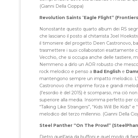
(Gianni Della Cioppa)
Revolution Saints
“
Eagle Flight” (Frontier
Nonostante questo quarto album dei RS segni 
che lasciano il posto al chitarrista Joel Hoekst
il timoniere del progetto Deen Castronovo, batt
trasmettere i suoi collaboratori esattamente 
Vecchio, che si occupa anche delle tastiere, me
Nemmeno a dirlo un AOR robusto che mesco
rock melodico e penso a
Bad English
e
Damn
mantengono sempre un impatto melodico. L’ass
Castronovo che imprime forza e grandi melodie,
(l’esordio è del 2015) è scomparso, ma ciò no
superiore alla media. Insomma perfetto per c
“Talking Like Strangers”, “Kids Will Be Kids” 
melodico del terzo millennio. (Gianni Della Ci
Steel Panther
“On The Prowl”
(SteelPhan
Dietro quell’aria da buffoni e quel modo di fare 