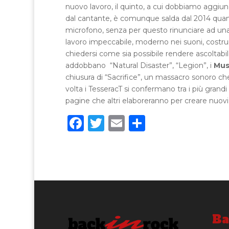
nuovo lavoro, il quinto, a cui dobbiamo aggiunge
dal cantante, è comunque salda dal 2014 quan
microfono, senza per questo rinunciare ad una 
lavoro impeccabile, moderno nei suoni, costru
chiedersi come sia possibile rendere ascoltabile
addobbano “Natural Disaster”, “Legion”, i
Mu
chiusura di “Sacrifice”, un massacro sonoro 
volta i TesseracT si confermano tra i più grand
pagine che altri elaboreranno per creare nuovi 
F
T
E
C
a
w
m
o
c
it
ai
n
e
te
l
di
b
r
vi
o
di
o
Ba