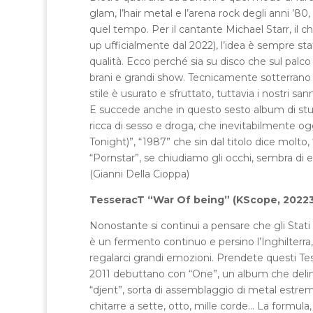
glam, l’hair metal e l’arena rock degli anni ’80,
quel tempo. Per il cantante Michael Starr, il chit
up ufficialmente dal 2022), l’idea è sempre sta
qualità. Ecco perché sia su disco che sul pal
brani e grandi show. Tecnicamente sotterrano 
stile è usurato e sfruttato, tuttavia i nostri s
E succede anche in questo sesto album di studio
ricca di sesso e droga, che inevitabilmente o
Tonight)”, “1987” che sin dal titolo dice molto, 
“Pornstar”, se chiudiamo gli occhi, sembra di 
(Gianni Della Cioppa)
TesseracT “War Of being” (KScope, 20223
Nonostante si continui a pensare che gli Stati U
è un fermento continuo e persino l’Inghilterra
regalarci grandi emozioni. Prendete questi Tes
2011 debuttano con “One”, un album che deline
“djent”, sorta di assemblaggio di metal estrem
chitarre a sette, otto, mille corde… La formul