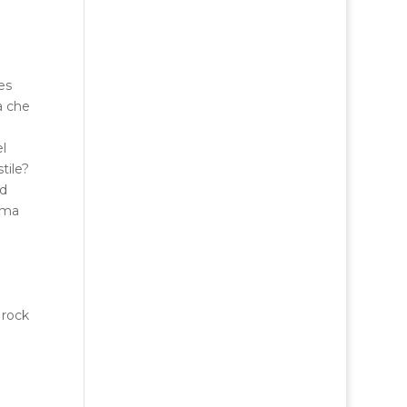
es
a che
l
tile?
rd
 ma
 rock
l