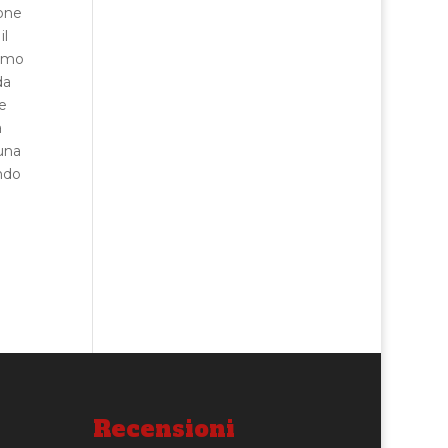
ione
il
simo
da
he
a
 una
endo
Recensioni