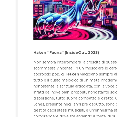
Haken
“Fauna” (InsideOut, 2023)
Non sembra interrompersi la crescita di ques
scommessa vincente. In un mescolare le carte t
approccio pop, gli
Haken
viaggiano sempre alt
tutto è il gusto melodico di un metal moderno, c
nonostante la scrittura articolata, con la voc
infatti dei nove brani proposti, nonostante sol
dispersione, tutto suona compatto e diretto. Co
Jones, presente negli anni pre debutto, sono g
gestita dagli stessi musicisti, è un’ennesima st
comprendere dove sta andando il metal di que