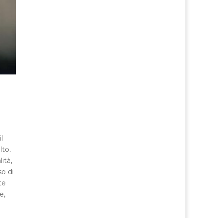
l
lto,
ità,
so di
te
e,