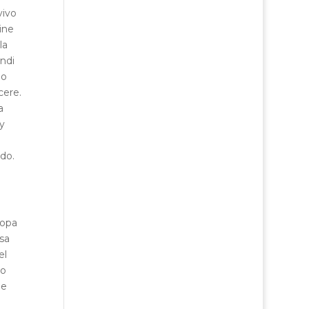
vivo
line
la
ndi
lo
cere.
a
y
do.
ropa
sa
el
to
 e