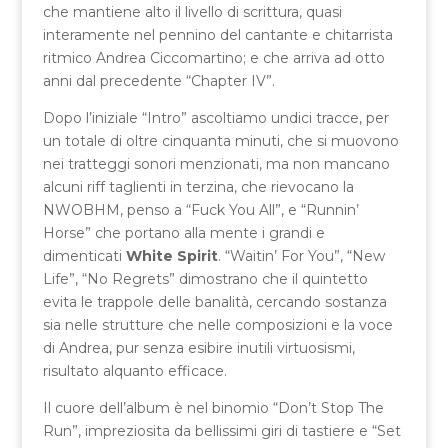
che mantiene alto il livello di scrittura, quasi
interamente nel pennino del cantante e chitarrista
ritmico Andrea Ciccomartino; e che arriva ad otto
anni dal precedente “Chapter IV”.
Dopo l’iniziale “Intro” ascoltiamo undici tracce, per
un totale di oltre cinquanta minuti, che si muovono
nei tratteggi sonori menzionati, ma non mancano
alcuni riff taglienti in terzina, che rievocano la
NWOBHM, penso a “Fuck You All”, e “Runnin’
Horse” che portano alla mente i grandi e
dimenticati
White Spirit
. “Waitin’ For You”, “New
Life”, “No Regrets” dimostrano che il quintetto
evita le trappole delle banalità, cercando sostanza
sia nelle strutture che nelle composizioni e la voce
di Andrea, pur senza esibire inutili virtuosismi,
risultato alquanto efficace.
Il cuore dell’album è nel binomio “Don’t Stop The
Run”, impreziosita da bellissimi giri di tastiere e “Set