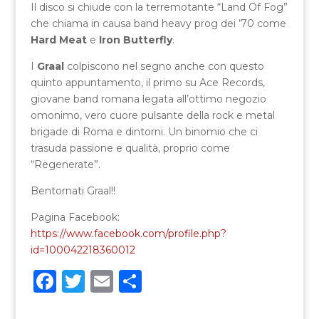
Il disco si chiude con la terremotante “Land Of Fog”
che chiama in causa band heavy prog dei ’70 come
Hard Meat
e
Iron Butterfly
.
I
Graal
colpiscono nel segno anche con questo
quinto appuntamento, il primo su Ace Records,
giovane band romana legata all’ottimo negozio
omonimo, vero cuore pulsante della rock e metal
brigade di Roma e dintorni. Un binomio che ci
trasuda passione e qualità, proprio come
“Regenerate”.
Bentornati Graal!!
Pagina Facebook:
https://www.facebook.com/profile.php?
id=100042218360012
F
T
E
C
a
w
m
o