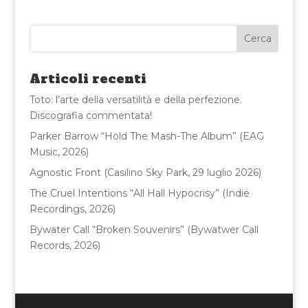
c
it
ai
n
e
te
l
di
b
r
vi
o
di
Articoli recenti
o
Toto: l’arte della versatilità e della perfezione.
k
Discografia commentata!
Parker Barrow “Hold The Mash-The Album” (EAG
Music, 2026)
Agnostic Front (Casilino Sky Park, 29 luglio 2026)
The Cruel Intentions “All Hall Hypocrisy” (Indie
Recordings, 2026)
Bywater Call “Broken Souvenirs” (Bywatwer Call
Records, 2026)