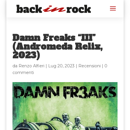
Damn Freaks “III”
(Andromeda Relix,
2023)
da
Renzo Alfieri
|
Lug 20, 2023
|
Recensioni
|
0
commenti