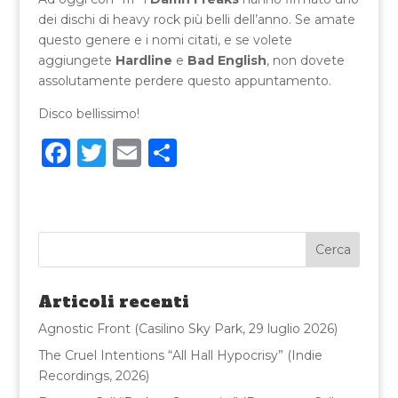
dei dischi di heavy rock più belli dell’anno. Se amate
questo genere e i nomi citati, e se volete
aggiungete
Hardline
e
Bad English
, non dovete
assolutamente perdere questo appuntamento.
Disco bellissimo!
F
T
E
C
a
w
m
o
c
it
ai
n
e
te
l
di
b
r
vi
o
di
Articoli recenti
o
Agnostic Front (Casilino Sky Park, 29 luglio 2026)
k
The Cruel Intentions “All Hall Hypocrisy” (Indie
Recordings, 2026)