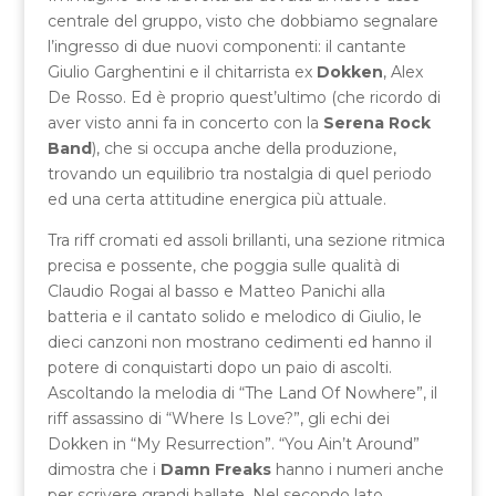
centrale del gruppo, visto che dobbiamo segnalare
l’ingresso di due nuovi componenti: il cantante
Giulio Garghentini e il chitarrista ex
Dokken
, Alex
De Rosso. Ed è proprio quest’ultimo (che ricordo di
aver visto anni fa in concerto con la
Serena Rock
Band
), che si occupa anche della produzione,
trovando un equilibrio tra nostalgia di quel periodo
ed una certa attitudine energica più attuale.
Tra riff cromati ed assoli brillanti, una sezione ritmica
precisa e possente, che poggia sulle qualità di
Claudio Rogai al basso e Matteo Panichi alla
batteria e il cantato solido e melodico di Giulio, le
dieci canzoni non mostrano cedimenti ed hanno il
potere di conquistarti dopo un paio di ascolti.
Ascoltando la melodia di “The Land Of Nowhere”, il
riff assassino di “Where Is Love?”, gli echi dei
Dokken in “My Resurrection”. “You Ain’t Around”
dimostra che i
Damn Freaks
hanno i numeri anche
per scrivere grandi ballate. Nel secondo lato