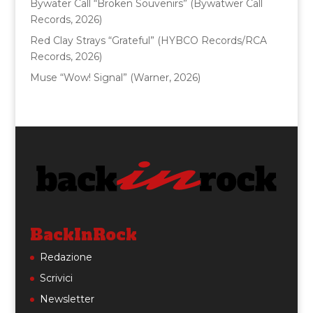
Bywater Call “Broken Souvenirs” (Bywatwer Call
Records, 2026)
Red Clay Strays “Grateful” (HYBCO Records/RCA
Records, 2026)
Muse “Wow! Signal” (Warner, 2026)
BackInRock
Redazione
Scrivici
Newsletter