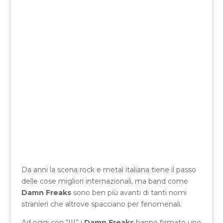
Da anni la scena rock e metal italiana tiene il passo
delle cose migliori internazionali, ma band come
Damn Freaks
sono ben più avanti di tanti nomi
stranieri che altrove spacciano per fenomenali.
Ad oggi con “III” i
Damn Freaks
hanno firmato uno