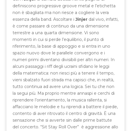
definiscono progressive groove metal e l’etichetta
non è sbagliata ma non riesce a cogliere la vera
essenza della band. Ascoltare i
Jinjer
dal vivo, infatti,
è come passare di continuo da una dimensione
terrestre a una quarta dimensione. Vi sono
momenti in cui si perde l’equilibrio, il punto di
riferimento, la base di appoggio e si entra in uno
spazio nuovo dove le parallele convergono e i
numeri primi diventano divisibili per altri numeri. In
alcuni passaggi i riff degli ucraini sfidano le leggi
della matematica: non riesci più a tenere il tempo,
vieni sbalzato fuori strada ma capisci che, in realtà,
tutto continua ad avere una logica. Sei tu che non
la segui più. Ma proprio mentre annaspi e cerchi di
riprendere l’orientamento, la musica rallenta, si
affacciano le melodie e tu riprendi a battere il piede,
contento di aver ritrovato il centro di gravità. È una
sensazione che si avverte sin dalle prime battute
del concerto. “Sit Stay Roll Over” è aggressione allo