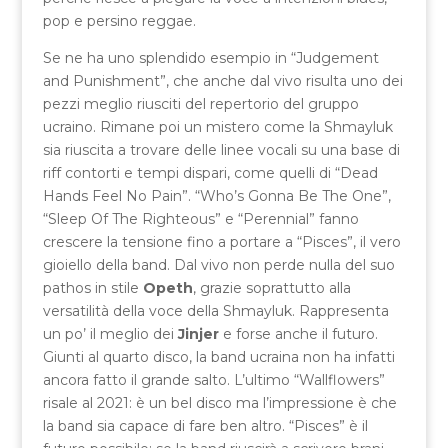
pop e persino reggae.
Se ne ha uno splendido esempio in “Judgement
and Punishment”, che anche dal vivo risulta uno dei
pezzi meglio riusciti del repertorio del gruppo
ucraino. Rimane poi un mistero come la Shmayluk
sia riuscita a trovare delle linee vocali su una base di
riff contorti e tempi dispari, come quelli di “Dead
Hands Feel No Pain”. “Who’s Gonna Be The One”,
“Sleep Of The Righteous” e “Perennial” fanno
crescere la tensione fino a portare a “Pisces”, il vero
gioiello della band. Dal vivo non perde nulla del suo
pathos in stile
Opeth
, grazie soprattutto alla
versatilità della voce della Shmayluk. Rappresenta
un po’ il meglio dei
Jinjer
e forse anche il futuro.
Giunti al quarto disco, la band ucraina non ha infatti
ancora fatto il grande salto. L’ultimo “Wallflowers”
risale al 2021: è un bel disco ma l’impressione è che
la band sia capace di fare ben altro. “Pisces” è il