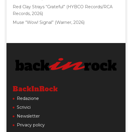
Red Clay Strays “Grateful” (HYBCO Records/RCA
Records, 2026)
Muse “Wow! Signal” (Warner, 2026)
BackInRock
Redazione
Scrivici
Newsletter
Privacy policy