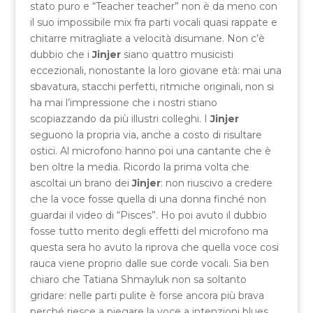
stato puro e “Teacher teacher” non è da meno con
il suo impossibile mix fra parti vocali quasi rappate e
chitarre mitragliate a velocità disumane. Non c’è
dubbio che i
Jinjer
siano quattro musicisti
eccezionali, nonostante la loro giovane età: mai una
sbavatura, stacchi perfetti, ritmiche originali, non si
ha mai l’impressione che i nostri stiano
scopiazzando da più illustri colleghi. I
Jinjer
seguono la propria via, anche a costo di risultare
ostici. Al microfono hanno poi una cantante che è
ben oltre la media. Ricordo la prima volta che
ascoltai un brano dei
Jinjer
: non riuscivo a credere
che la voce fosse quella di una donna finché non
guardai il video di “Pisces”. Ho poi avuto il dubbio
fosse tutto merito degli effetti del microfono ma
questa sera ho avuto la riprova che quella voce cosi
rauca viene proprio dalle sue corde vocali. Sia ben
chiaro che Tatiana Shmayluk non sa soltanto
gridare: nelle parti pulite è forse ancora più brava
perché riesce a piegare la voce a intenzioni blues,