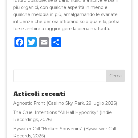
futuro possibile: se la band riuscirà a scrivere brani
più organici, con qualche asperità in meno e
qualche melodia in più, amalgamando le svariate
influenze che per ora affiorano solo qua e là, potrà
forse ambire a raggiungere la piena maturità.
F
T
E
C
a
w
m
o
c
it
ai
n
e
te
l
di
b
r
vi
o
di
Articoli recenti
o
Agnostic Front (Casilino Sky Park, 29 luglio 2026)
k
The Cruel Intentions “All Hall Hypocrisy” (Indie
Recordings, 2026)
Bywater Call “Broken Souvenirs” (Bywatwer Call
Records, 2026)