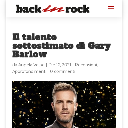
Il talento
sottostimato di Gary
Barlow
da
Angela Volpe
|
Dic 16, 2021
|
Recensioni
,
Approfondimenti
|
0 commenti