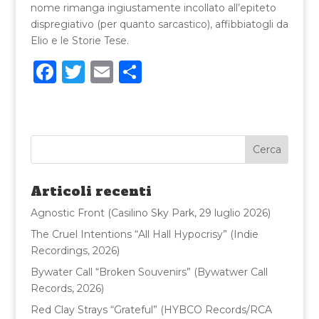
nome rimanga ingiustamente incollato all’epiteto
dispregiativo (per quanto sarcastico), affibbiatogli da
Elio e le Storie Tese.
F
T
E
C
a
w
m
o
c
it
ai
n
e
te
l
di
b
r
vi
o
di
Articoli recenti
o
Agnostic Front (Casilino Sky Park, 29 luglio 2026)
k
The Cruel Intentions “All Hall Hypocrisy” (Indie
Recordings, 2026)
Bywater Call “Broken Souvenirs” (Bywatwer Call
Records, 2026)
Red Clay Strays “Grateful” (HYBCO Records/RCA