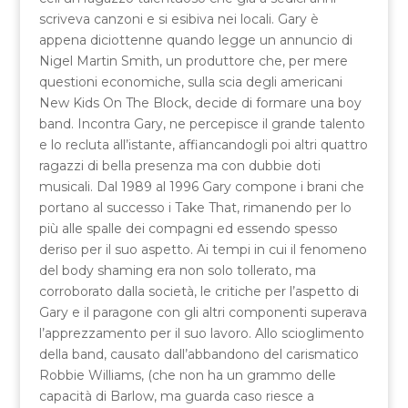
scriveva canzoni e si esibiva nei locali. Gary è
appena diciottenne quando legge un annuncio di
Nigel Martin Smith, un produttore che, per mere
questioni economiche, sulla scia degli americani
New Kids On The Block, decide di formare una boy
band. Incontra Gary, ne percepisce il grande talento
e lo recluta all’istante, affiancandogli poi altri quattro
ragazzi di bella presenza ma con dubbie doti
musicali. Dal 1989 al 1996 Gary compone i brani che
portano al successo i Take That, rimanendo per lo
più alle spalle dei compagni ed essendo spesso
deriso per il suo aspetto. Ai tempi in cui il fenomeno
del body shaming era non solo tollerato, ma
corroborato dalla società, le critiche per l’aspetto di
Gary e il paragone con gli altri componenti superava
l’apprezzamento per il suo lavoro. Allo scioglimento
della band, causato dall’abbandono del carismatico
Robbie Williams, (che non ha un grammo delle
capacità di Barlow, ma guarda caso riesce a