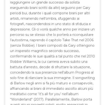
raggiungere un grande successo da solista
eseguendo brani scritti da altri) seguono per Gary
periodi bui, durante i quali compone brani per altri
artisti, rimanendo nell’ombra, sfuggendo ai
fotografi, nascondendosi in uno stato di sfiducia e
depressione. Gli ci vorrà qualche anno per iniziare un
percorso su se stesso che lo porterà a riconquistare
l’autostima, riaprendo il capitolo Take That nel 2006
(senza Robbie). I brani composti da Gary ottengono
un insperato magnifico secondo successo,
confermando le sue qualità a tal punto che nel 2010
Robbie Williams, la cui carriera aveva subito una
battuta d’arresto, decide di sfruttare la situazione,
concedendo la sua presenza nell’album Progress al
solo fine di rilanciare la sua immagine. Il songwriting
di Barlow negli anni si fa più maturo e consapevole,
affiancando ai brani di immediato ascolto alcuni più
meditativi come ‘It’s all for you’ nell’album
“Wonderland” (2017). Parallelamente, Barlow porta
avanti alcuni progetti solisti, molto apprezzati in